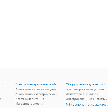
Радиоизмерительное оборудование
Электроизмерительное оборудование
Оборудование для тестирова
Анализаторы полупроводников
Генераторы имитационных и заг
Анализаторы электрической мощности
Имитаторы сигналов ГНСС
и
Источники питания
Интегрированные системы защиты от ГНСС
Магазины емкости
РЧ-компоненты к