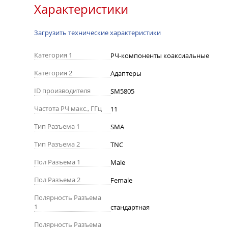
Характеристики
Загрузить технические характеристики
Категория 1
РЧ-компоненты коаксиальные
Категория 2
Адаптеры
ID производителя
SM5805
Частота РЧ макс., ГГц
11
Тип Разъема 1
SMA
Тип Разъема 2
TNC
Пол Разъема 1
Male
Пол Разъема 2
Female
Полярность Разъема
1
стандартная
Полярность Разъема