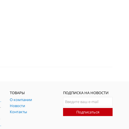
ТОВАРЫ
ПОДПИСКА НА НОВОСТИ
О компании
ния и симуляции ГНСС
Новости
радительных помех
Контакты
Подписаться
-помех
оаксиальные