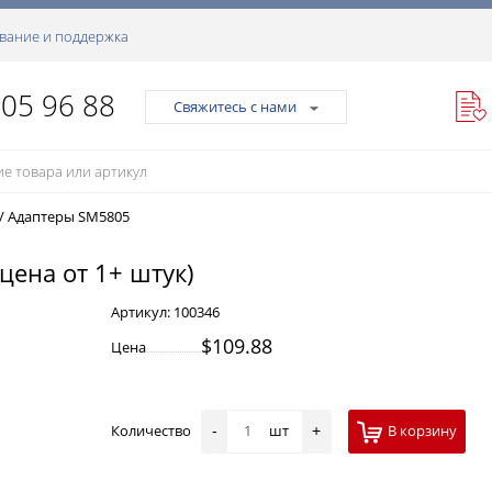
вание и поддержка
105 96 88
Свяжитесь с нами
/
Адаптеры SM5805
цена от 1+ штук)
Артикул:
100346
$109.88
Цена
Количество
шт
В корзину
-
+