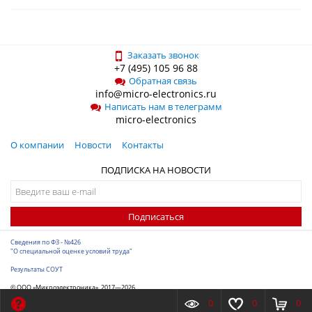
Заказать звонок
+7 (495) 105 96 88
Обратная связь
info@micro-electronics.ru
Написать нам в телеграмм
micro-electronics
О компании
Новости
Контакты
ПОДПИСКА НА НОВОСТИ
Подписаться
Сведения по ФЗ - №426
"О специальной оценке условий труда"
Результаты СОУТ
© ООО «Микроэлектроника», 2017—2026
Разработка сайта
-
ITConstruct
0
0
0