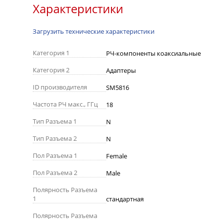
Характеристики
Загрузить технические характеристики
Категория 1
РЧ-компоненты коаксиальные
Категория 2
Адаптеры
ID производителя
SM5816
Частота РЧ макс., ГГц
18
Тип Разъема 1
N
Тип Разъема 2
N
Пол Разъема 1
Female
Пол Разъема 2
Male
Полярность Разъема
1
стандартная
Полярность Разъема