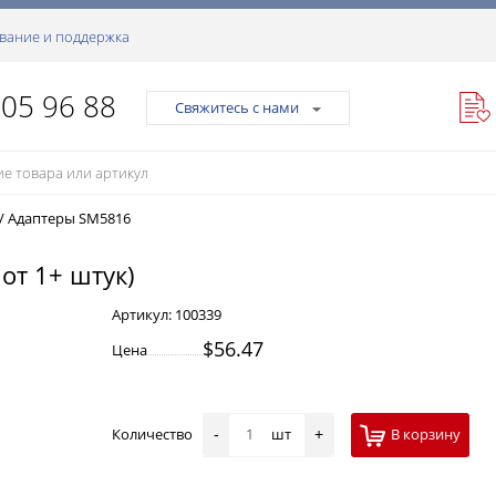
вание и поддержка
105 96 88
Свяжитесь с нами
/
Адаптеры SM5816
 от 1+ штук)
Артикул:
100339
$56.47
Цена
Количество
шт
В корзину
-
+