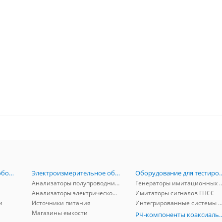
Радиоизмерительное оборудование
Электроизмерительное оборудование
Оборудование для тестирова
Анализаторы полупроводников
Генераторы имитационных и заг
Анализаторы электрической мощности
Имитаторы сигналов ГНСС
и
Источники питания
Интегрированные системы защиты от ГНСС
Магазины емкости
РЧ-компоненты к