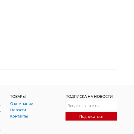
ТОВАРЫ
ПОДПИСКА НА НОВОСТИ
О компании
ния и симуляции ГНСС
Новости
радительных помех
Контакты
Подписаться
-помех
оаксиальные