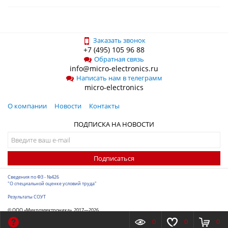
Заказать звонок
+7 (495) 105 96 88
Обратная связь
info@micro-electronics.ru
Написать нам в телеграмм
micro-electronics
О компании
Новости
Контакты
ПОДПИСКА НА НОВОСТИ
Подписаться
Сведения по ФЗ - №426
"О специальной оценке условий труда"
Результаты СОУТ
© ООО «Микроэлектроника», 2017—2026
Разработка сайта
-
ITConstruct
0
0
0