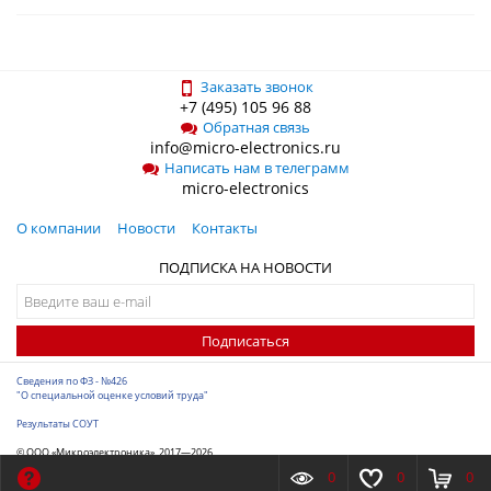
Заказать звонок
+7 (495) 105 96 88
Обратная связь
info@micro-electronics.ru
Написать нам в телеграмм
micro-electronics
О компании
Новости
Контакты
ПОДПИСКА НА НОВОСТИ
Подписаться
Сведения по ФЗ - №426
"О специальной оценке условий труда"
Результаты СОУТ
© ООО «Микроэлектроника», 2017—2026
Разработка сайта
-
ITConstruct
0
0
0