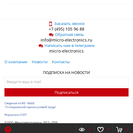
Заказать звонок
+7 (495) 105 96 88
Обратная связь
info@micro-electronics.ru
Написать нам в телеграмм
micro-electronics
О компании
Новости
Контакты
ПОДПИСКА НА НОВОСТИ
Подписаться
Сведения по ФЗ - №426
"О специальной оценке условий труда"
Результаты СОУТ
© ООО «Микроэлектроника», 2017—2026
Разработка сайта
-
ITConstruct
0
0
0