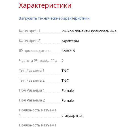
Характеристики
Загрузить технические характеристики
Категория 1
РЧ-компоненты коаксиальные
Категория 2
Адаптеры
ID производителя
SM8715
Частота РЧ макс., ГГц
2
Тип Разъема 1
TNC
Тип Разъема 2
TNC
Пол Разъема 1
Female
Пол Разъема 2
Female
Полярность Разъема
1
стандартная
Полярность Разъема