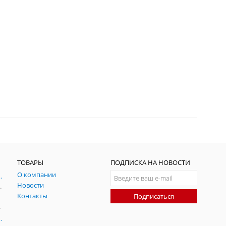
ТОВАРЫ
ПОДПИСКА НА НОВОСТИ
О компании
ния и симуляции ГНСС
Новости
радительных помех
Контакты
Подписаться
-помех
оаксиальные