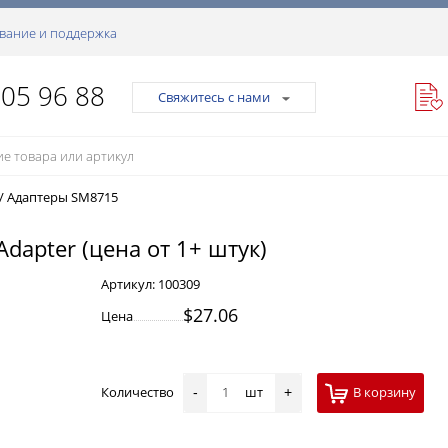
вание и поддержка
105 96 88
Свяжитесь с нами
/
Адаптеры SM8715
dapter (цена от 1+ штук)
Артикул:
100309
$27.06
Цена
Количество
шт
В корзину
-
+