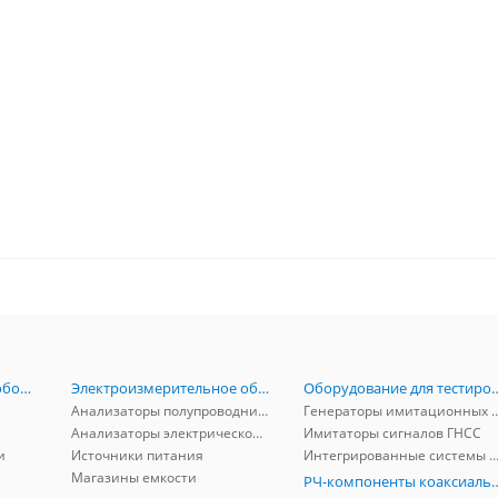
Радиоизмерительное оборудование
Электроизмерительное оборудование
Оборудование для тестирова
Анализаторы полупроводников
Генераторы имитационных и заг
Анализаторы электрической мощности
Имитаторы сигналов ГНСС
и
Источники питания
Интегрированные системы защиты от ГНСС
Магазины емкости
РЧ-компоненты к