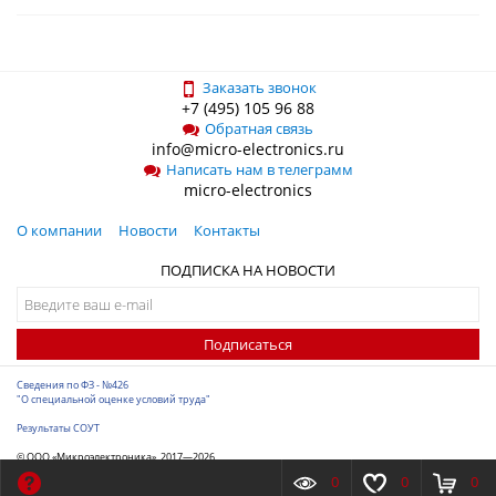
Заказать звонок
+7 (495) 105 96 88
Обратная связь
info@micro-electronics.ru
Написать нам в телеграмм
micro-electronics
О компании
Новости
Контакты
ПОДПИСКА НА НОВОСТИ
Подписаться
Сведения по ФЗ - №426
"О специальной оценке условий труда"
Результаты СОУТ
© ООО «Микроэлектроника», 2017—2026
Разработка сайта
-
ITConstruct
0
0
0