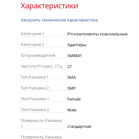
Характеристики
Загрузить технические характеристики
Категория 1
РЧ-компоненты коаксиальные
Категория 2
Адаптеры
ID производителя
SM8841
Частота РЧ макс., ГГц
27
Тип Разъема 1
SMA
Тип Разъема 2
SMP
Пол Разъема 1
Female
Пол Разъема 2
Male
Полярность Разъема
1
стандартная
Полярность Разъема