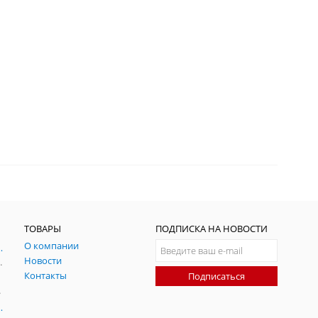
ТОВАРЫ
ПОДПИСКА НА НОВОСТИ
О компании
ния и симуляции ГНСС
Новости
радительных помех
Контакты
Подписаться
-помех
оаксиальные