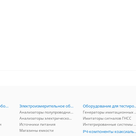
Радиоизмерительное оборудование
Электроизмерительное оборудование
Оборудование для тестирова
Анализаторы полупроводников
Генераторы имитационных и заг
Анализаторы электрической мощности
Имитаторы сигналов ГНСС
и
Источники питания
Интегрированные системы защиты от ГНСС
Магазины емкости
РЧ-компоненты к