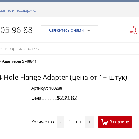
вание и поддержка
105 96 88
Свяжитесь с нами
/
Адаптеры SM8841
 Hole Flange Adapter (цена от 1+ штук)
Артикул:
100288
$239.82
Цена
Количество
шт
В корзину
-
+