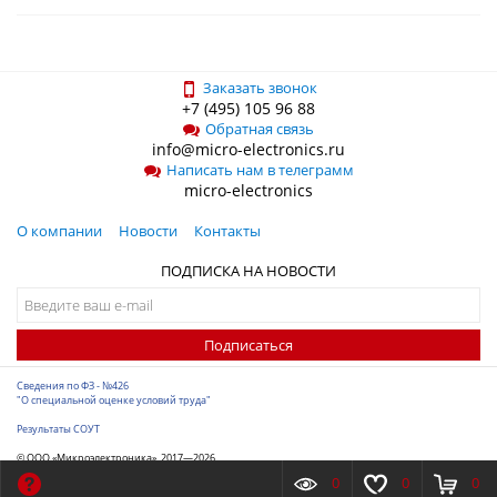
Заказать звонок
+7 (495) 105 96 88
Обратная связь
info@micro-electronics.ru
Написать нам в телеграмм
micro-electronics
О компании
Новости
Контакты
ПОДПИСКА НА НОВОСТИ
Подписаться
Сведения по ФЗ - №426
"О специальной оценке условий труда"
Результаты СОУТ
© ООО «Микроэлектроника», 2017—2026
Разработка сайта
-
ITConstruct
0
0
0