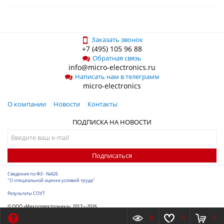
Заказать звонок
+7 (495) 105 96 88
Обратная связь
info@micro-electronics.ru
Написать нам в телеграмм
micro-electronics
О компании
Новости
Контакты
ПОДПИСКА НА НОВОСТИ
Подписаться
Сведения по ФЗ - №426
"О специальной оценке условий труда"
Результаты СОУТ
© ООО «Микроэлектроника», 2017—2026
Разработка сайта
-
ITConstruct
0
0
0