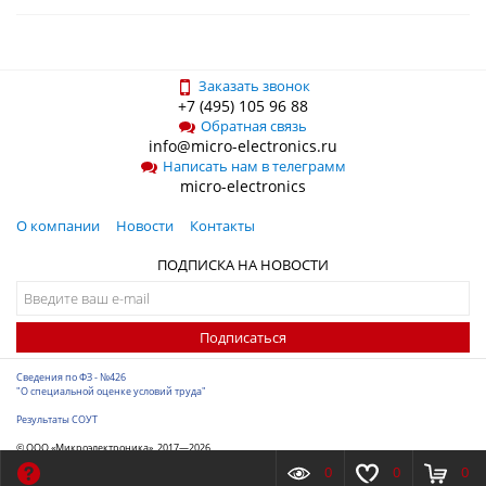
Заказать звонок
+7 (495) 105 96 88
Обратная связь
info@micro-electronics.ru
Написать нам в телеграмм
micro-electronics
О компании
Новости
Контакты
ПОДПИСКА НА НОВОСТИ
Подписаться
Сведения по ФЗ - №426
"О специальной оценке условий труда"
Результаты СОУТ
© ООО «Микроэлектроника», 2017—2026
Разработка сайта
-
ITConstruct
0
0
0