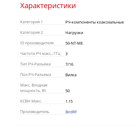
Характеристики
Категория 1
РЧ-компоненты коаксиальные
Категория 2
Нагрузки
ID производителя
50-NT-ME
Частота РЧ макс., ГГц
3
Тип РЧ-Разъема
7/16
Пол РЧ-Разъема
Вилка
Макс. Входная
мощность, Вт
50
КСВН Макс.
1.15
Производитель
BirdRF