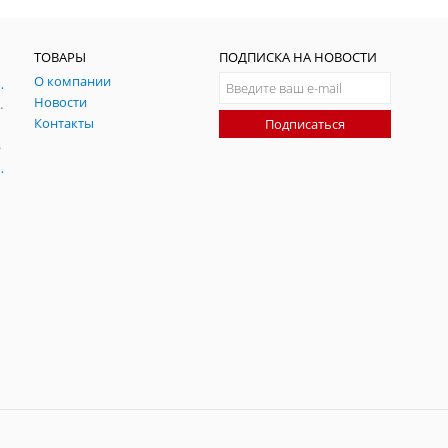
ТОВАРЫ
ПОДПИСКА НА НОВОСТИ
О компании
ния и симуляции ГНСС
Новости
радительных помех
Контакты
Подписаться
-помех
оаксиальные