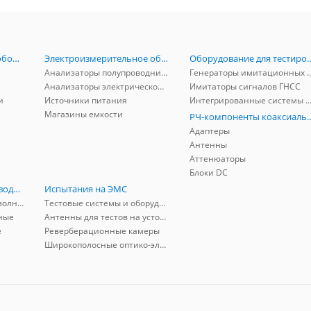
Радиоизмерительное оборудование
Электроизмерительное оборудование
Оборудование для тестирова
Анализаторы полупроводников
Генераторы имитационных и заг
Анализаторы электрической мощности
Имитаторы сигналов ГНСС
и
Источники питания
Интегрированные системы защиты от ГНСС
Магазины емкости
РЧ-компоненты к
Адаптеры
Антенны
Аттенюаторы
Блоки DC
РЧ-компоненты волноводные
Испытания на ЭМС
Адаптеры коаксиально-волноводные
Тестовые системы и оборудование
ные
Антенны для тестов на устойчивость к ЭМП
е
Реверберационные камеры
Широкополосные оптико-электрические линии