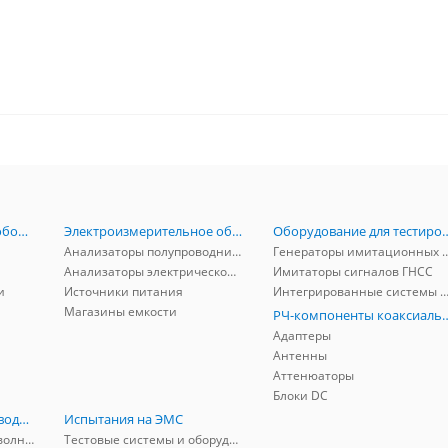
Радиоизмерительное оборудование
Электроизмерительное оборудование
Оборудование для тестирова
Анализаторы полупроводников
Генераторы имитационных и заг
Анализаторы электрической мощности
Имитаторы сигналов ГНСС
и
Источники питания
Интегрированные системы защиты от ГНСС
Магазины емкости
РЧ-компоненты к
Адаптеры
Антенны
Аттенюаторы
Блоки DC
РЧ-компоненты волноводные
Испытания на ЭМС
Адаптеры коаксиально-волноводные
Тестовые системы и оборудование