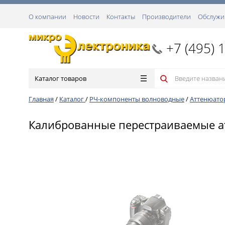
О компании
Новости
Контакты
Производители
Обслужи
+7 (495) 
Каталог товаров
Главная
/
Каталог
/
РЧ-компоненты волноводные
/
Аттенюато
Калиброванные перестраиваемые атт