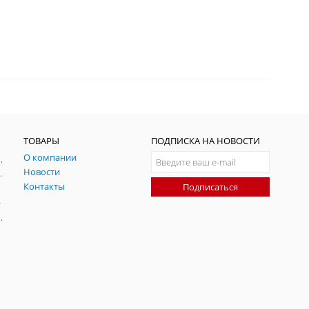
ТОВАРЫ
ПОДПИСКА НА НОВОСТИ
О компании
ния и симуляции ГНСС
Новости
радительных помех
Контакты
Подписаться
-помех
оаксиальные