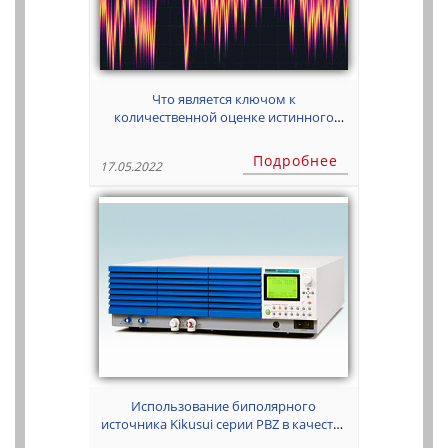
Что является ключом к
количественной оценке истинного
уровня шума анализатора фазового
шума?
Подробнее
17.05.2022
Использование биполярного
источника Kikusui серии PBZ в качестве
усилителя по напряжению/току.