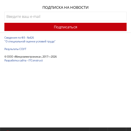
ПОДПИСКА НА НОВОСТИ
Подписаться
Сведения по ФЗ - №426
"О специальной оценке условий труда"
Результаты СОУТ
© ООО «Микроэлектроника», 2017—2026
Разработка сайта
-
ITConstruct