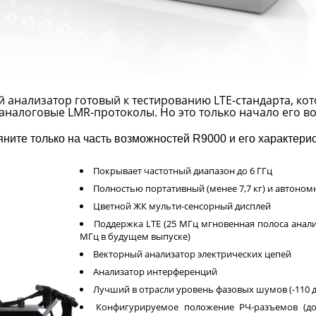
 анализатор готовый к тестированию LTE-стандарта, ко
аналоговые LMR-протоколы. Но это только начало его в
яните только на часть возможностей R9000 и его характерис
Покрывает частотный диапазон до 6 ГГц
Полностью портативный (менее 7,7 кг) и автоном
Цветной ЖК мульти-сенсорный дисплей
Поддержка LTE (25 МГц мгновенная полоса анал
МГц в будущем выпуске)
Векторный анализатор электрических цепей
Анализатор интерференций
Лучший в отрасли уровень фазовых шумов (-110 д
Конфигурируемое положение РЧ-разъемов (д