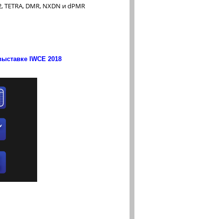
2, TETRA, DMR, NXDN и dPMR
выставке IWCE 2018