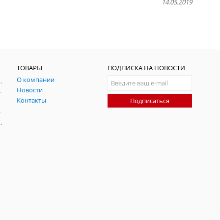
14.05.2019
ТОВАРЫ
ПОДПИСКА НА НОВОСТИ
О компании
ния и симуляции ГНСС
Новости
радительных помех
Контакты
Подписаться
-помех
оаксиальные