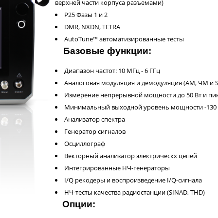
верхней части корпуса разъемами)
P25 Фазы 1 и 2
DMR, NXDN, TETRA
AutoTune™ автоматизированные тесты
Базовые функции:
Диапазон частот: 10 МГц - 6 ГГц
Аналоговая модуляция и демодуляция (АМ, ЧМ и S
Измерение непрерывной мощности до 50 Вт и пик.
Минимальный выходной уровень мощности -130
Анализатор спектра
Генератор сигналов
Осциллограф
Векторный анализатор электрическх цепей
Интегрированные НЧ-генераторы
I/Q рекодеры и воспроизведение I/Q-сигнала
НЧ-тесты качества радиостанции (SINAD, THD)
Опции: