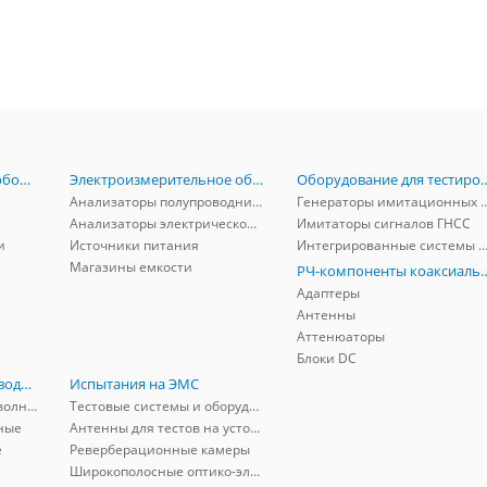
Радиоизмерительное оборудование
Электроизмерительное оборудование
Оборудование для тестирова
Анализаторы полупроводников
Генераторы имитационных и заг
Анализаторы электрической мощности
Имитаторы сигналов ГНСС
и
Источники питания
Интегрированные системы защиты от ГНСС
Магазины емкости
РЧ-компоненты к
Адаптеры
Антенны
Аттенюаторы
Блоки DC
РЧ-компоненты волноводные
Испытания на ЭМС
Адаптеры коаксиально-волноводные
Тестовые системы и оборудование
ные
Антенны для тестов на устойчивость к ЭМП
е
Реверберационные камеры
Широкополосные оптико-электрические линии