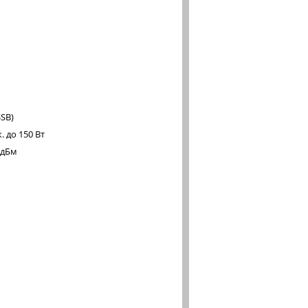
SB)
 до 150 Вт
 дБм