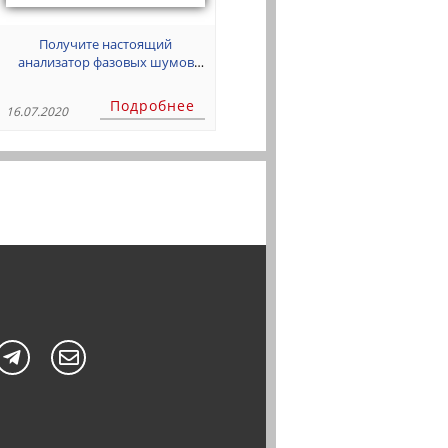
Получите настоящий
анализатор фазовых шумов
реального времени Holzworth
HA7062D
Подробнее
16.07.2020