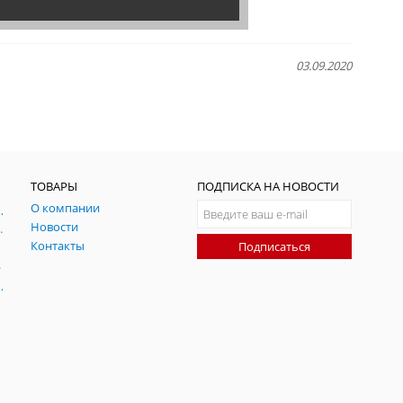
03.09.2020
ТОВАРЫ
ПОДПИСКА НА НОВОСТИ
О компании
ния и симуляции ГНСС
Новости
радительных помех
Контакты
Подписаться
-помех
оаксиальные