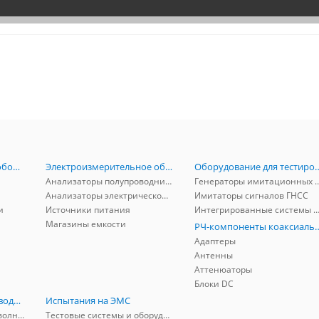
Радиоизмерительное оборудование
Электроизмерительное оборудование
Оборудование для тестирова
Анализаторы полупроводников
Генераторы имитационных и заг
Анализаторы электрической мощности
Имитаторы сигналов ГНСС
и
Источники питания
Интегрированные системы защиты от ГНСС
Магазины емкости
РЧ-компоненты к
Адаптеры
Антенны
Аттенюаторы
Блоки DC
РЧ-компоненты волноводные
Испытания на ЭМС
Адаптеры коаксиально-волноводные
Тестовые системы и оборудование