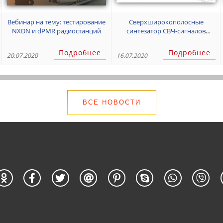
Вебинар на тему: тестирование
Сверхширокополосные
NXDN и dPMR радиостанций
синтезатор СВЧ-сигналов
Holzworth серии HSM до 20 ГГц
Подробнее
Подробнее
20.07.2020
16.07.2020
ВСЕ НОВОСТИ