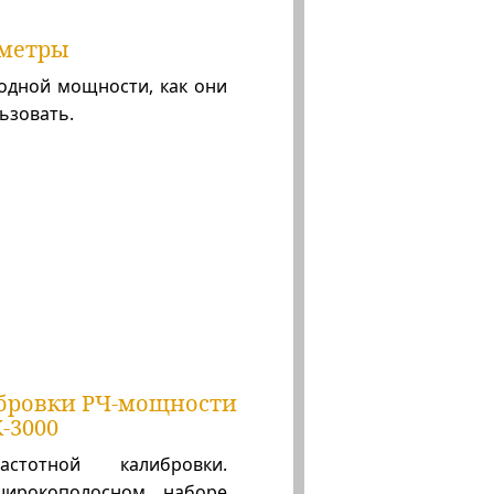
метры
ходной мощности, как они
ьзовать.
ибровки РЧ-мощности
-3000
астотной калибровки.
ирокополосном наборе