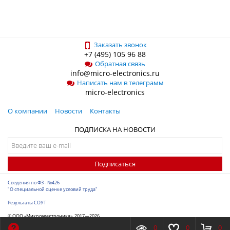
Заказать звонок
+7 (495) 105 96 88
Обратная связь
info@micro-electronics.ru
Написать нам в телеграмм
micro-electronics
О компании
Новости
Контакты
ПОДПИСКА НА НОВОСТИ
Подписаться
Сведения по ФЗ - №426
"О специальной оценке условий труда"
Результаты СОУТ
© ООО «Микроэлектроника», 2017—2026
Разработка сайта
-
ITConstruct
0
0
0