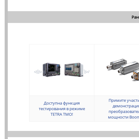
Ран
Примите участи
Доступна функция
демонстраци
тестирования в режиме
преобразовате
TETRA TMO!
мощности Boon