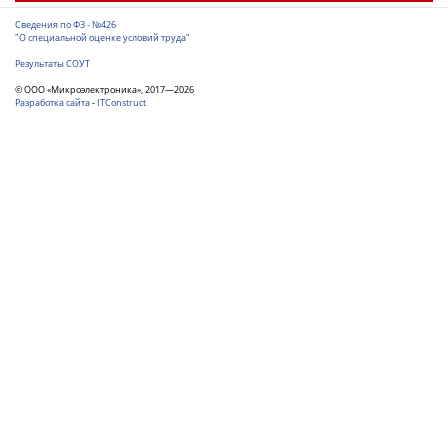
Сведения по ФЗ - №426
"О специальной оценке условий труда"
Результаты СОУТ
© ООО «Микроэлектроника», 2017—2026
Разработка сайта
-
ITConstruct