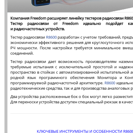
Компания Freedom расширяет линейку тестеров радиосвязи R860
Тестер радиосвязи от Freedom идеально подойдет ка
и радиочастотных устройств.
Тестер радиосвязи
R8600
разработан с учетом требований, пред
экономически эффективного решения для круглосуточного исп
РЧ мощности. После настройки требуется минимальное вмеш
соединений.
Тестер радиосвязи дает возможность производителям наземн
требуемые испытания с исключительной простотой и надеж
пространство в стойках с автоматизированной испытательной 
родной язык программного обеспечения Монитора и Конт
программируемой радиочастотной архитектуре.
R8600
идеально
радиотехнические средства, так и для производства аналоговых 
Два устройства расположенные бок о бок могут легко разместить
Для переноски устройства доступен специальный рюкзак в качест
КЛЮЧЕВЫЕ ИНСТРУМЕНТЫ И ОСОБЕННОСТИ R860