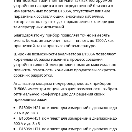
Thermostream или Thermal Plate. Так как тестируемое
устройство находится в непосредственной близости от
измерительных портов B1506A, отсутствует влияние
паразитных составляющих, вносимых кабелями,
которые используются для подключения к камере для
температурных испытаний.
Благодаря этому прибор позволяет точно измерять
очень большие значения тока — вплоть до 1500 А как
при низкой, так и при высокой температуре.
Широкие возможности анализатора B1506A позволяют
коренным образом изменить процесс создания
устройств силовой электроники, помогая максимально
повысить полезность конечных продуктов и сократить
сроки их разработки.
Анализатор мощных полупроводниковых приборов
B1506A имеет три опции, что дает возможность выбрать
оптимальную конфигурацию для решения своих
прикладных задач.
B1506A-H21: комплект для измерений в диапазоне до
20 A и до 3 кВ
B1506A-H51: комплект для измерений в диапазоне до
500 A и до 3 кВ
B1506A-H71: комплект для измерений в диапазоне до