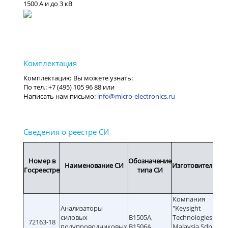
1500 A и до 3 кВ
info@micro-electronics.ru
сви
Номер в
Обозначение
Наименование СИ
Изготовитель
Госреестре
типа СИ
з
Компания
Анализаторы
"Keysight
силовых
B1505A,
Technologies
72163-18
2
полупроводниковых
B1506A
Malaysia Sdn.