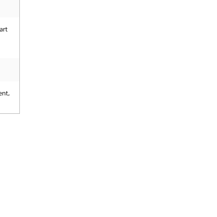
art
ent,