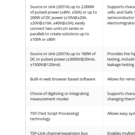
Source or sink (2651A) up to 2,000W
Supports charac
of pulsed power (±40V, ±50A) or up to
cells, and GaN,
200W of DC power (±10V@±20A,
semiconductor j
±20V@±10A, ±40V@±5A); easily
electromigratio
connect two units (in series or
parallel) to create solutions up to
±100A or ±80V
Source or sink (2657A) up to 180W of
Provides the hi
DC or pulsed power (±3000V@20mA,
testing, inclu
±1500V@120mA)
leakage testing
Built-in web browser based software
Allows for rem
Choice of digitizing or integrating
Supports charac
measurement modes
changing therma
TSP (Test Script Processing)
Allows easy sy
technology
TSP-Link channel expansion bus
Enables multip