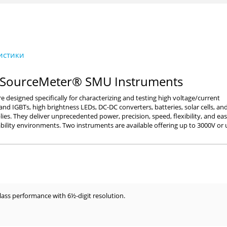
r SourceMeter® SMU Instruments
esigned specifically for characterizing and testing high voltage/current
nd IGBTs, high brightness LEDs, DC-DC converters, batteries, solar cells, an
. They deliver unprecedented power, precision, speed, flexibility, and eas
ability environments. Two instruments are available offering up to 3000V or 
class performance with 6½-digit resolution.