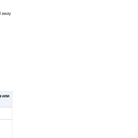
ll away
а или