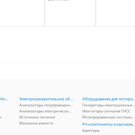
Радиоизмерительное оборудование
Электроизмерительное оборудование
Оборудование для тестирова
Анализаторы полупроводников
Генераторы имитационных и заг
Анализаторы электрической мощности
Имитаторы сигналов ГНСС
и
Источники питания
Интегрированные системы защиты от ГНСС
Магазины емкости
РЧ-компоненты к
Адаптеры