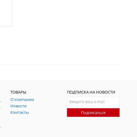
ТОВАРЫ
ПОДПИСКА НА НОВОСТИ
О компании
ния и симуляции ГНСС
Новости
радительных помех
Контакты
Подписаться
-помех
оаксиальные