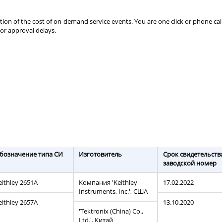
action of the cost of on-demand service events. You are one click or phone ca
or approval delays.
бозначение типа СИ
Изготовитель
Срок свидетельств
заводской номер
eithley 2651A
Компания 'Keithley
17.02.2022
Instruments, Inc.', США
eithley 2657A
13.10.2020
'Tektronix (China) Co.,
Ltd.', Китай