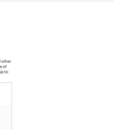
d other
e of
up to