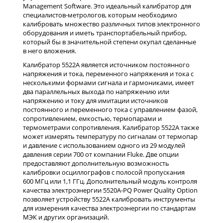
Management Software. Это идеальный калибратор для
специалистов-метрологов, которым необходимо
калибровать множество различных типов электронного
оборудования и иметь транспортабельный прибор,
который бы в значительной степени окупал сделанные
в него вложения.
Калибратор 5522A является источником постоянного
напряжения и тока, переменного напряжения и тока с
несколькими формами сигнала и гармониками, имеет
два параллельных выхода по напряжению или
напряжению и току для имитации источников
постоянного и переменного тока с управлением фазой,
сопротивлением, емкостью, термопарами и
термометрами сопротивления. Калибратор 5522A также
может измерять температуру по сигналам от термопар
и давление с использованием одного из 29 модулей
давления серии 700 от компании Fluke. Две опции
предоставляют дополнительную возможность
калибровки осциллографов с полосой пропускания
600 МГц или 1,1 ГГц. Дополнительный модуль контроля
качества электроэнергии 5520A-PQ Power Quality Option
позволяет устройству 5522A калибровать инструменты
для измерения качества электроэнергии по стандартам
МЭК и других организаций.