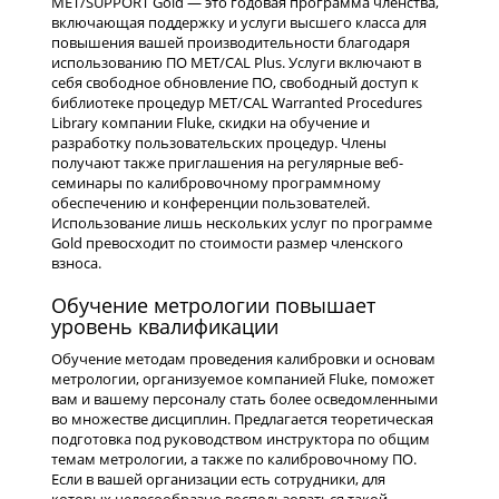
MET/SUPPORT Gold — это годовая программа членства,
включающая поддержку и услуги высшего класса для
повышения вашей производительности благодаря
использованию ПО MET/CAL Plus. Услуги включают в
себя свободное обновление ПО, свободный доступ к
библиотеке процедур MET/CAL Warranted Procedures
Library компании Fluke, скидки на обучение и
разработку пользовательских процедур. Члены
получают также приглашения на регулярные веб-
семинары по калибровочному программному
обеспечению и конференции пользователей.
Использование лишь нескольких услуг по программе
Gold превосходит по стоимости размер членского
взноса.
Обучение метрологии повышает
уровень квалификации
Обучение методам проведения калибровки и основам
метрологии, организуемое компанией Fluke, поможет
вам и вашему персоналу стать более осведомленными
во множестве дисциплин. Предлагается теоретическая
подготовка под руководством инструктора по общим
темам метрологии, а также по калибровочному ПО.
Если в вашей организации есть сотрудники, для
которых целесообразно воспользоваться такой