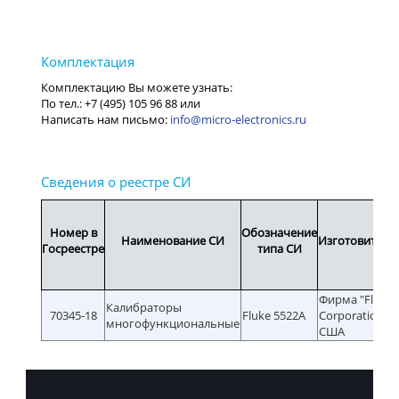
info@micro-electronics.ru
Номер в
Обозначение
Наименование СИ
Изготовитель
Госреестре
типа СИ
Фирма "Fluke
Калибраторы
70345-18
Fluke 5522A
Corporation",
многофункциональные
США