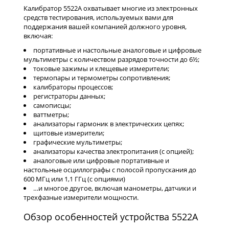
Калибратор 5522A охватывает многие из электронных
средств тестирования, используемых вами для
поддержания вашей компанией должного уровня,
включая:
портативные и настольные аналоговые и цифровые
мультиметры с количеством разрядов точности до 6½;
токовые зажимы и клещевые измерители;
термопары и термометры сопротивления;
калибраторы процессов;
регистраторы данных;
самописцы;
ваттметры;
анализаторы гармоник в электрических цепях;
щитовые измерители;
графические мультиметры;
анализаторы качества электропитания (с опцией);
аналоговые или цифровые портативные и
настольные осциллографы с полосой пропускания до
600 МГц или 1,1 ГГц (с опциями)
…и многое другое, включая манометры, датчики и
трехфазные измерители мощности.
Обзор особенностей устройства 5522A