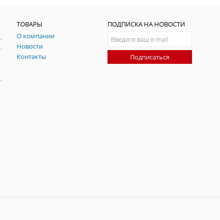
ТОВАРЫ
ПОДПИСКА НА НОВОСТИ
О компании
ния и симуляции ГНСС
Новости
радительных помех
Контакты
Подписаться
-помех
оаксиальные