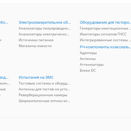
Радиоизмерительное оборудование
Электроизмерительное оборудование
Оборудование для тестирова
Анализаторы полупроводников
Генераторы имитационных и заг
Анализаторы электрической мощности
Имитаторы сигналов ГНСС
и
Источники питания
Интегрированные системы защиты от ГНСС
Магазины емкости
РЧ-компоненты к
Адаптеры
Антенны
Аттенюаторы
Блоки DC
РЧ-компоненты волноводные
Испытания на ЭМС
Адаптеры коаксиально-волноводные
Тестовые системы и оборудование
ные
Антенны для тестов на устойчивость к ЭМП
е
Реверберационные камеры
Широкополосные оптико-электрические линии