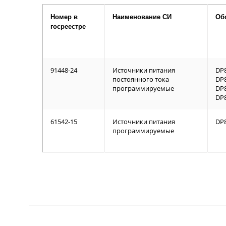
Номер в
Наименование СИ
Об
госреестре
91448-24
Источники питания
DP8
постоянного тока
DP8
программируемые
DP8
DP8
61542-15
Источники питания
DP8
программируемые