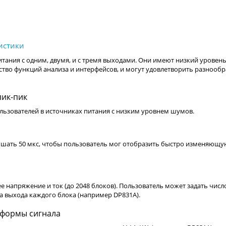
тания с одним, двумя, и с тремя выходами. Они имеют низкий уровен
тво функций анализа и интерфейсов, и могут удовлетворить разнооб
пик-пик
льзователей в источниках питания с низким уровнем шумов.
ышать 50 мкс, чтобы пользователь мог отобразить быстро изменяющу
е напряжение и ток (до 2048 блоков). Пользователь может задать числ
а выхода каждого блока (например DP831A).
 формы сигнала