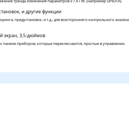
ение тренда изменения параметров V / A / W. (например DP831A).
становок, и другие функции
инга, предустановок, и т.д., для всестороннего контрольного анализ
 экран, 3,5-дюймов
с панели приборов, которые переключаются, простые в управлении.