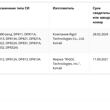
означение типа СИ
Изготовитель
Срок
свидетель
или завод
номер
00 (мод. DP811, DP811A,
Компания Rigol
28.02.2029
13, DP813A, DP821, DP821A,
Technologies Co., Ltd,
22, DP822A, DP831, DP831A,
Китай
32, DP832A)
12, DP812A, DP813, DP813A
Фирма "RIGOL
11.09.2021
Technologies, Inc.",
Китай