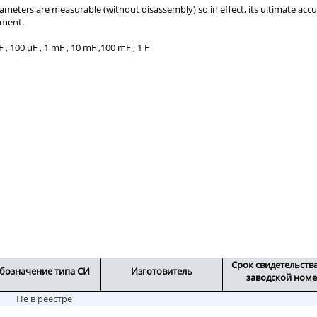
, 100 µF , 1 mF , 10 mF ,100 mF , 1 F
Срок свидетельств
бозначение типа СИ
Изготовитель
заводской ном
Не в реестре