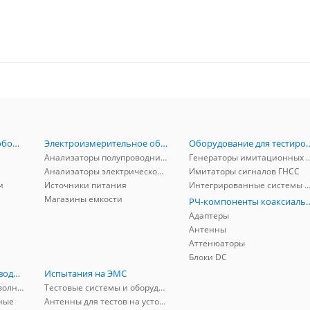
Радиоизмерительное оборудование
Электроизмерительное оборудование
Оборудование для тестирова
Анализаторы полупроводников
Генераторы имитационных и заг
Анализаторы электрической мощности
Имитаторы сигналов ГНСС
и
Источники питания
Интегрированные системы защиты от ГНСС
Магазины емкости
РЧ-компоненты к
Адаптеры
Антенны
Аттенюаторы
Блоки DC
РЧ-компоненты волноводные
Испытания на ЭМС
Адаптеры коаксиально-волноводные
Тестовые системы и оборудование
ные
Антенны для тестов на устойчивость к ЭМП