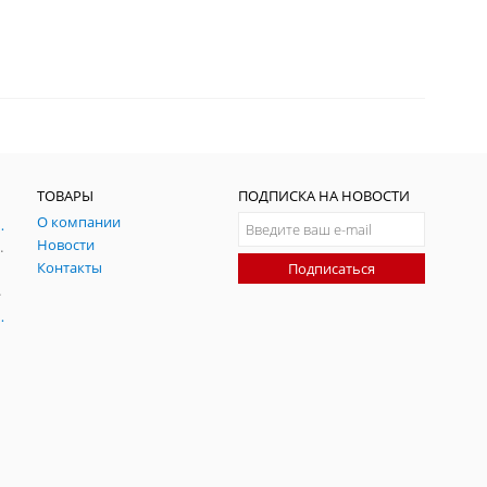
ТОВАРЫ
ПОДПИСКА НА НОВОСТИ
О компании
ния и симуляции ГНСС
Новости
радительных помех
Контакты
Подписаться
-помех
оаксиальные