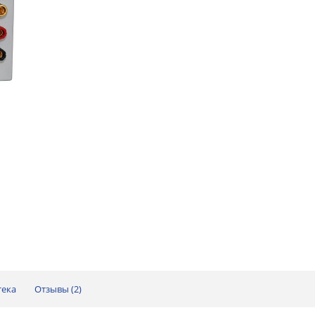
тека
Отзывы (
2
)