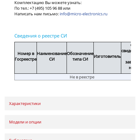
info@micro-electronics.ru
Срок
свидетел
Номер в
Наименование
Обозначение
Изготовитель
или
Госреестре
СИ
типа СИ
заводс
номе
Не в реестре
Характеристики
Модели и опции