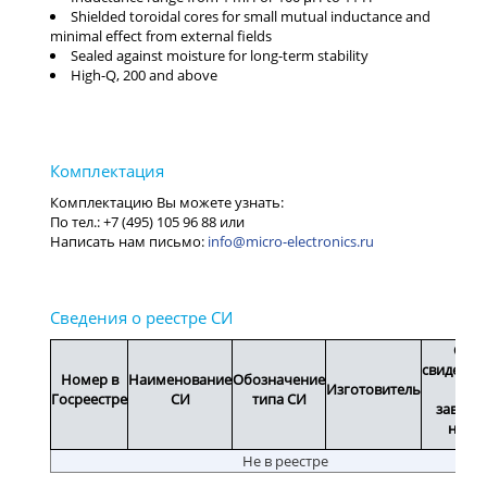
Shielded toroidal cores for small mutual inductance and
minimal effect from external fields
Sealed against moisture for long-term stability
High-Q, 200 and above
info@micro-electronics.ru
Срок
свидетел
Номер в
Наименование
Обозначение
Изготовитель
или
Госреестре
СИ
типа СИ
заводс
номе
Не в реестре