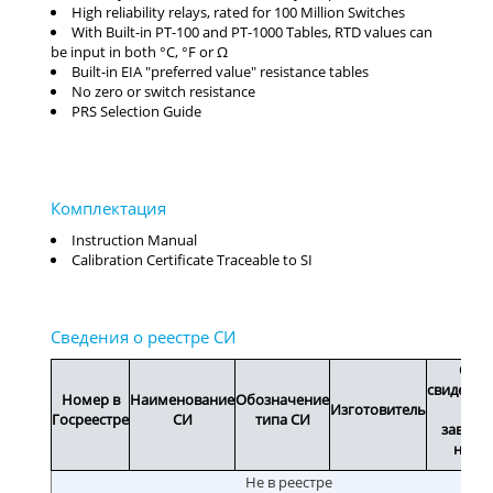
High reliability relays, rated for 100 Million Switches
With Built-in PT-100 and PT-1000 Tables, RTD values can
be input in both °C, °F or Ω
Built-in EIA "preferred value" resistance tables
No zero or switch resistance
PRS Selection Guide
Instruction Manual
Calibration Certificate Traceable to SI
Срок
свидетел
Номер в
Наименование
Обозначение
Изготовитель
или
Госреестре
СИ
типа СИ
заводс
номе
Не в реестре