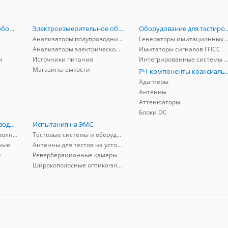
Радиоизмерительное оборудование
Электроизмерительное оборудование
Оборудование для тестирова
Анализаторы полупроводников
Генераторы имитационных и заг
Анализаторы электрической мощности
Имитаторы сигналов ГНСС
и
Источники питания
Интегрированные системы защиты от ГНСС
Магазины емкости
РЧ-компоненты к
Адаптеры
Антенны
Аттенюаторы
Блоки DC
РЧ-компоненты волноводные
Испытания на ЭМС
Адаптеры коаксиально-волноводные
Тестовые системы и оборудование
ные
Антенны для тестов на устойчивость к ЭМП
е
Реверберационные камеры
Широкополосные оптико-электрические линии