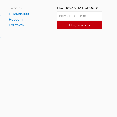
ТОВАРЫ
ПОДПИСКА НА НОВОСТИ
О компании
ния и симуляции ГНСС
Новости
радительных помех
Контакты
Подписаться
-помех
оаксиальные