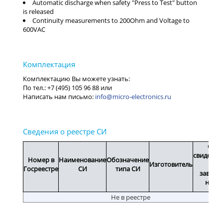
Automatic discharge when safety "Press to Test" button
is released
Continuity measurements to 200Ohm and Voltage to
600VAC
info@micro-electronics.ru
Срок
свидетел
Номер в
Наименование
Обозначение
Изготовитель
или
Госреестре
СИ
типа СИ
заводс
номе
Не в реестре