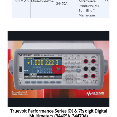
63371-16
Мультиметры
Microwave
11.03.2
34470А
Products (M)
Sdn. Bhd.",
Малайзия
Truevolt Performance Series 6½ & 7½ digit Digital
Multimeters (34465A, 34470A)