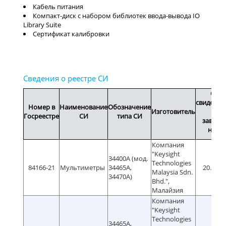
Кабель питания
Компакт-диск с набором библиотек ввода-вывода IO
Library Suite
Сертификат калибровки
Срок
свидетел
Номер в
Наименование
Обозначение
Изготовитель
или
Госреестре
СИ
типа СИ
заводс
номе
Компания
"Keysight
34400А (мод.
Technologies
84166-21
Мультиметры
34465А,
20.12.2
Malaysia Sdn.
34470А)
Bhd.",
Малайзия
Компания
"Keysight
Technologies
34465А,