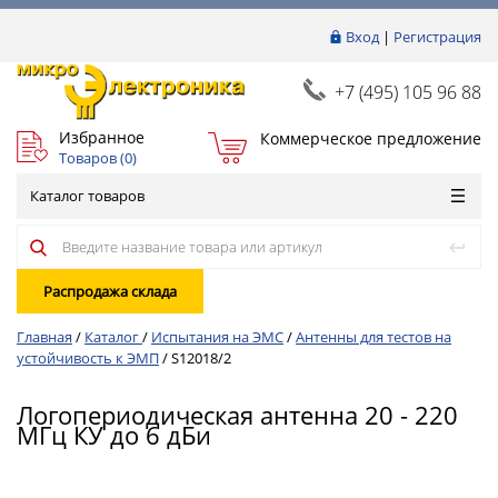
Вход
|
Регистрация
+7 (495) 105 96 88
Избранное
Коммерческое предложение
Товаров (
0
)
Каталог товаров
Распродажа склада
Главная
/
Каталог
/
Испытания на ЭМС
/
Антенны для тестов на
устойчивость к ЭМП
/
S12018/2
Логопериодическая антенна 20 - 220
МГц КУ до 6 дБи