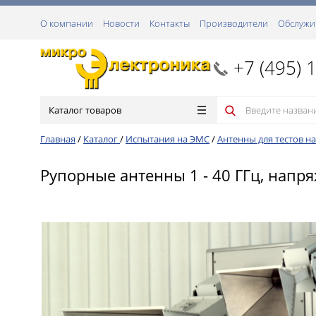
О компании
Новости
Контакты
Производители
Обслужи
+7 (495) 
Каталог товаров
Главная
/
Каталог
/
Испытания на ЭМС
/
Антенны для тестов н
Рупорные антенны 1 - 40 ГГц, напря