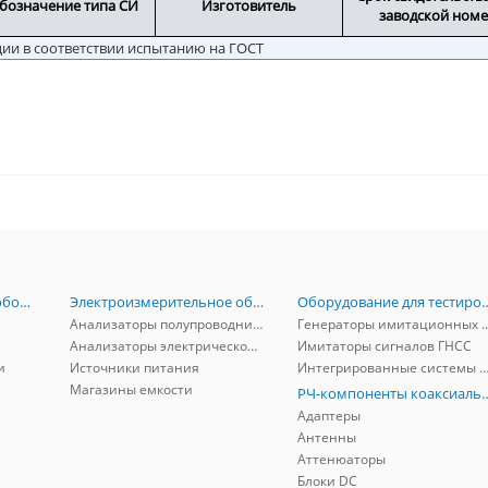
бозначение типа СИ
Изготовитель
заводской ном
ции в соответствии испытанию на ГОСТ
Радиоизмерительное оборудование
Электроизмерительное оборудование
Оборудование для тестирова
Анализаторы полупроводников
Генераторы имитационных и заг
Анализаторы электрической мощности
Имитаторы сигналов ГНСС
и
Источники питания
Интегрированные системы защиты от ГНСС
Магазины емкости
РЧ-компоненты к
Адаптеры
Антенны
Аттенюаторы
Блоки DC