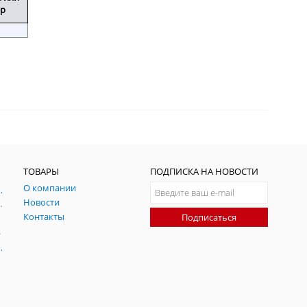
ер
ТОВАРЫ
ПОДПИСКА НА НОВОСТИ
О компании
ния и симуляции ГНСС
Новости
радительных помех
Контакты
Подписаться
-помех
оаксиальные