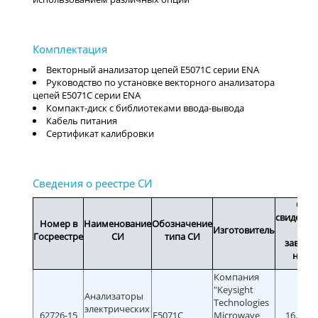
Векторный анализатор цепей E5071C серии ENA
Руководство по установке векторного анализатора
цепей E5071C серии ENA
Компакт-диск с библиотеками ввода-вывода
Кабель питания
Сертификат калибровки
Срок
свидетел
Номер в
Наименование
Обозначение
Изготовитель
или
Госреестре
СИ
типа СИ
заводс
номе
Компания
"Keysight
Анализаторы
Technologies
электрических
62726-15
E5071C
Microwave
16.12.2