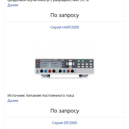
интерфейсами USB-device, USB-host, LAN и Web control
Далее
По запросу
Серия HMP2000
Источник питания постоянного тока
Далее
По запросу
Серия DP2000