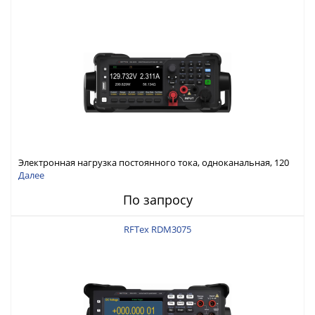
Электронная нагрузка постоянного тока, одноканальная, 120
В, 60 А, 300 Вт
Далее
По запросу
RFTex RDM3075