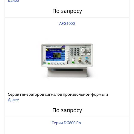
Далее
По запросу
AFG1000
Серия генераторов сигналов произвольной формы и
стандартных функций Tektronix AFG1000
Далее
По запросу
Серия DG800 Pro