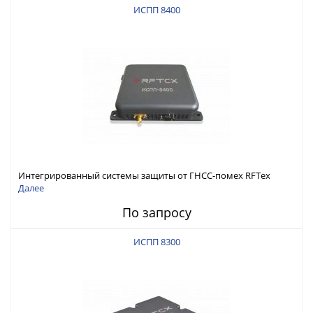
ИСПП 8400
Интегрированный системы защиты от ГНСС-помех RFТех
ИСПП 8400
Далее
По запросу
ИСПП 8300