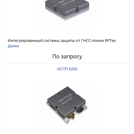
Интегрированный системы защиты от ГНСС-помех RFТех
ИСПП 8300
Далее
По запросу
ИСПП 8200