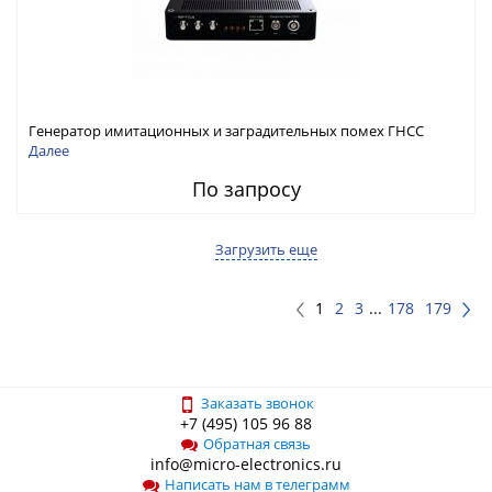
Генератор имитационных и заградительных помех ГНСС
RFТех ГНСП-4400
Далее
По запросу
Загрузить еще
1
2
3
...
178
179
Заказать звонок
+7 (495) 105 96 88
Обратная связь
info@micro-electronics.ru
Написать нам в телеграмм