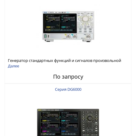
Генератор стандартных функций и сигналов произвольной
формы Rigol серии DG800 Pro, до 50 МГц
Далее
По запросу
Серия DG6000