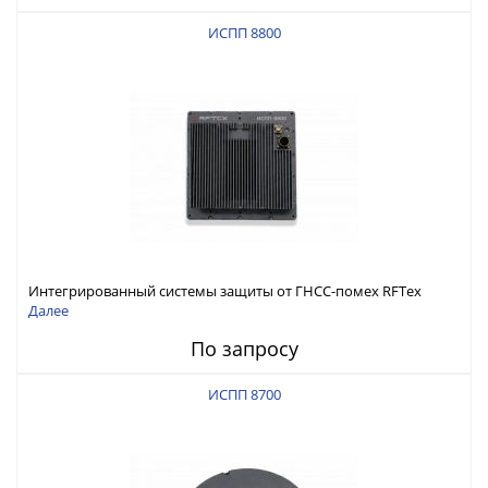
ИСПП 8800
Интегрированный системы защиты от ГНСС-помех RFТех
ИСПП 8800
Далее
По запросу
ИСПП 8700