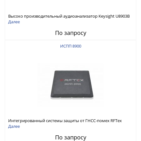
Высоко производительный аудиоанализатор Keysight U8903B
Далее
По запросу
ИСПП 8900
Интегрированный системы защиты от ГНСС-помех RFТех
ИСПП 8900
Далее
По запросу