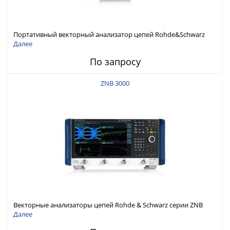
Портативный векторный анализатор цепей Rohde&Schwarz
ZNH с диапазоном частот от 30 кГц до 26,5 ГГц
Далее
По запросу
ZNB 3000
Векторные анализаторы цепей Rohde & Schwarz серии ZNB
3000 с диапазоном частот от 9 кГц до 54 ГГц
Далее