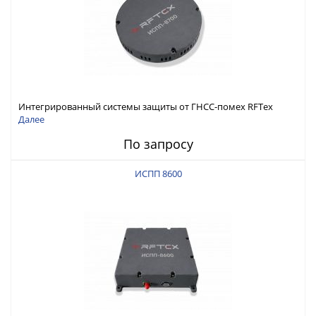
Интегрированный системы защиты от ГНСС-помех RFТех
ИСПП 8700
Далее
По запросу
ИСПП 8600