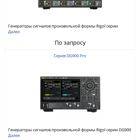
Генераторы сигналов произвольной формы Rigol серии
DG6000 до 500 МГц или до 1 ГГц
Далее
По запросу
Серия DG900 Pro
Генераторы сигналов произвольной формы Rigol серии DG900
Pro с максимальной частотой 200 МГц
Далее