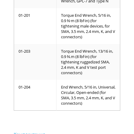
Wrench, GPC-7 and Type N
01-201
Torque End Wrench, 5/16 in,
0.9 N·m (8 lbf·in) (for
tightening male devices, for
SMA, 3.5 mm, 2.4 mm, K, and V
connectors)
01-203
Torque End Wrench, 13/16 in,
0.9 N.m (8 lbf·in) (for
tightening ruggedized SMA,
2.4 mm, K and V test port
connectors)
01-204
End Wrench, 5/16 in, Universal,
Circular, Open-ended (for
SMA, 3.5 mm, 2.4 mm, K, and V
connectors)