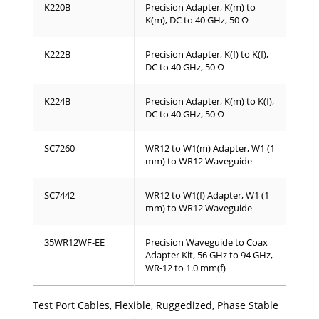
K220B
Precision Adapter, K(m) to
K(m), DC to 40 GHz, 50 Ω
K222B
Precision Adapter, K(f) to K(f),
DC to 40 GHz, 50 Ω
K224B
Precision Adapter, K(m) to K(f),
DC to 40 GHz, 50 Ω
SC7260
WR12 to W1(m) Adapter, W1 (1
mm) to WR12 Waveguide
SC7442
WR12 to W1(f) Adapter, W1 (1
mm) to WR12 Waveguide
35WR12WF-EE
Precision Waveguide to Coax
Adapter Kit, 56 GHz to 94 GHz,
WR-12 to 1.0 mm(f)
Test Port Cables, Flexible, Ruggedized, Phase Stable