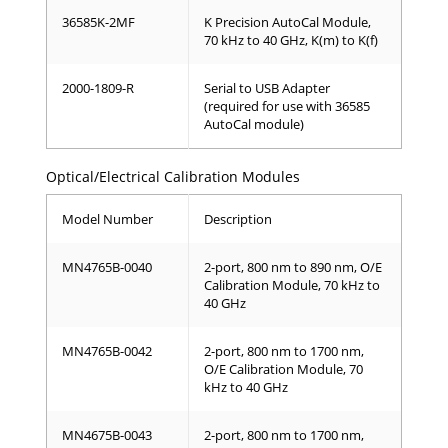
36585K-2MF
K Precision AutoCal Module,
70 kHz to 40 GHz, K(m) to K(f)
2000-1809-R
Serial to USB Adapter
(required for use with 36585
AutoCal module)
Optical/Electrical Calibration Modules
Model Number
Description
MN4765B-0040
2-port, 800 nm to 890 nm, O/E
Calibration Module, 70 kHz to
40 GHz
MN4765B-0042
2-port, 800 nm to 1700 nm,
O/E Calibration Module, 70
kHz to 40 GHz
MN4675B-0043
2-port, 800 nm to 1700 nm,