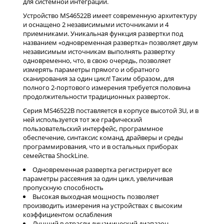
для системной интеграции.
Устройство MS46522B имеет современную архитектуру
и оснащено 2 независимыми источниками и 4
приемниками. Уникальная функция развертки под
названием «одновременная развертка» позволяет двум
независимым источникам выполнять развертку
одновременно, что, в свою очередь, позволяет
измерять параметры прямого и обратного
сканирования за один цикл! Таким образом, для
полного 2-портового измерения требуется половина
продолжительности традиционных разверток.
Серия MS46522B поставляется в корпусе высотой 3U, и в
ней используется тот же графический
пользовательский интерфейс, программное
обеспечение, синтаксис команд, драйверы и среды
программирования, что и в остальных приборах
семейства ShockLine.
Одновременная развертка регистрирует все
параметры рассеяния за один цикл, увеличивая
пропускную способность
Высокая выходная мощность позволяет
производить измерения на устройствах с высоким
коэффициентом ослабления
Лучший в отрасли динамический диапазон