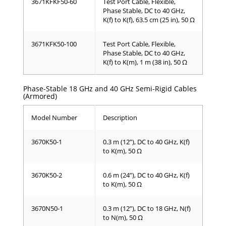
3671KFKF50-60
Test Port Cable, Flexible,
Phase Stable, DC to 40 GHz,
K(f) to K(f), 63.5 cm (25 in), 50 Ω
3671KFK50-100
Test Port Cable, Flexible,
Phase Stable, DC to 40 GHz,
K(f) to K(m), 1 m (38 in), 50 Ω
Phase-Stable 18 GHz and 40 GHz Semi-Rigid Cables
(Armored)
Model Number
Description
3670K50-1
0.3 m (12”), DC to 40 GHz, K(f)
to K(m), 50 Ω
3670K50-2
0.6 m (24”), DC to 40 GHz, K(f)
to K(m), 50 Ω
3670N50-1
0.3 m (12”), DC to 18 GHz, N(f)
to N(m), 50 Ω