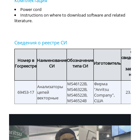
Power cord
Instructions on where to download software and related
literature.
Срок
свидетел
Номер в
Наименование
Обозначение
Изготовитель
или
Госреестре
СИ
типа СИ
заводс
номе
MS46122B,
Фирма
Анализаторы
MS46322B,
"Anritsu
69453-17
цепей
23.11.2
MS46522B,
Company",
векторные
MS46524B
США