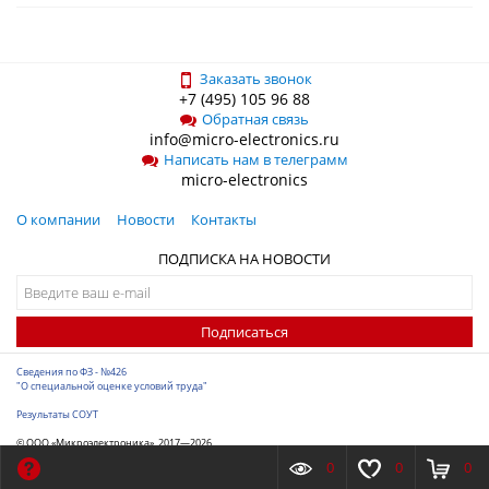
Заказать звонок
+7 (495) 105 96 88
Обратная связь
info@micro-electronics.ru
Написать нам в телеграмм
micro-electronics
О компании
Новости
Контакты
ПОДПИСКА НА НОВОСТИ
Подписаться
Сведения по ФЗ - №426
"О специальной оценке условий труда"
Результаты СОУТ
© ООО «Микроэлектроника», 2017—2026
Разработка сайта
-
ITConstruct
0
0
0