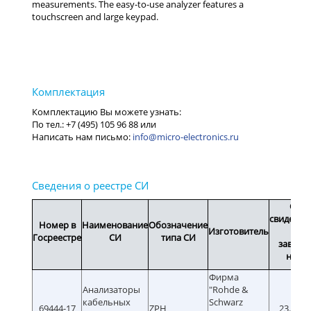
measurements. The easy-to-use analyzer features a
touchscreen and large keypad.
info@micro-electronics.ru
Срок
свидетел
Номер в
Наименование
Обозначение
Изготовитель
или
Госреестре
СИ
типа СИ
заводс
номе
Фирма
Анализаторы
"Rohde &
кабельных
Schwarz
69444-17
ZPH
23.11.2