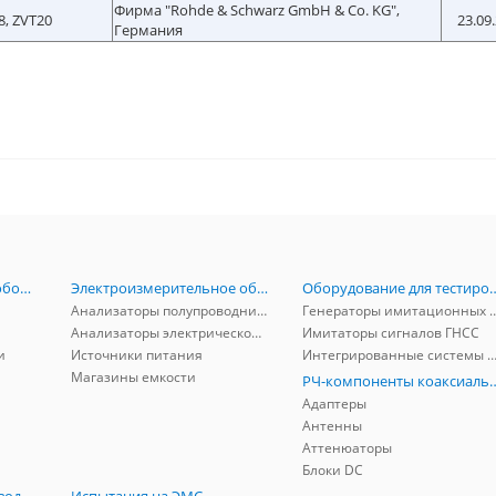
Фирма "Rohde & Schwarz GmbH & Co. KG",
8, ZVT20
23.09
Германия
Радиоизмерительное оборудование
Электроизмерительное оборудование
Оборудование для тестирова
Анализаторы полупроводников
Генераторы имитационных и заг
Анализаторы электрической мощности
Имитаторы сигналов ГНСС
и
Источники питания
Интегрированные системы защиты от ГНСС
Магазины емкости
РЧ-компоненты к
Адаптеры
Антенны
Аттенюаторы
Блоки DC