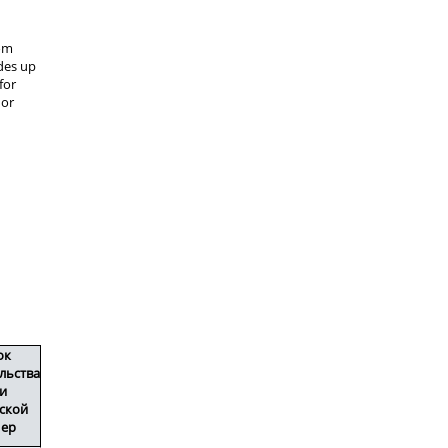
ок
льства
и
ской
ер