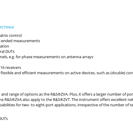
trix control
ngle-ended measurements
ration
ral DUTs
nels, e.g. for phase measurements on antenna arrays
16 receivers
flexible and efficient measurements on active devices, such as (double) con
d range of options as the R&S®ZVA. Plus, it offers a larger number of ports
r the R&S®ZVA also apply to the R&S®ZVT. The instrument offers excellent n
lities for two- to eight-port applications, irrespective of the number of t
 DUTs