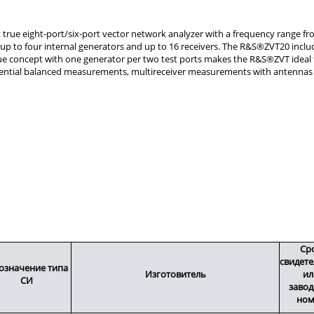
Ср
свидете
означение типа
Изготовитель
ил
СИ
завод
ном