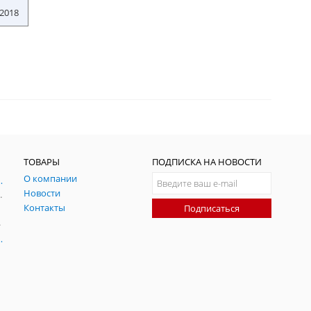
.2018
ТОВАРЫ
ПОДПИСКА НА НОВОСТИ
О компании
ния и симуляции ГНСС
Новости
радительных помех
Контакты
Подписаться
-помех
оаксиальные