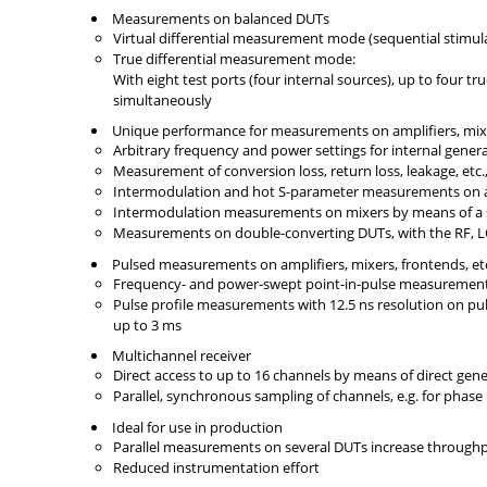
Measurements on balanced DUTs
Virtual differential measurement mode (sequential stimul
True differential measurement mode:
With eight test ports (four internal sources), up to four t
simultaneously
Unique performance for measurements on amplifiers, mixers
Arbitrary frequency and power settings for internal genera
Measurement of conversion loss, return loss, leakage, etc.
Intermodulation and hot S-parameter measurements on a
Intermodulation measurements on mixers by means of a 
Measurements on double-converting DUTs, with the RF, LO1
Pulsed measurements on amplifiers, mixers, frontends, etc.
Frequency- and power-swept point-in-pulse measuremen
Pulse profile measurements with 12.5 ns resolution on pul
up to 3 ms
Multichannel receiver
Direct access to up to 16 channels by means of direct gen
Parallel, synchronous sampling of channels, e.g. for pha
Ideal for use in production
Parallel measurements on several DUTs increase through
Reduced instrumentation effort