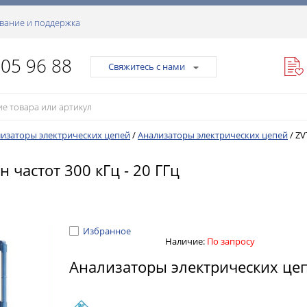
вание и поддержка
105 96 88
Свяжитесь с нами
изаторы электрических цепей
/
Анализаторы электрических цепей
/
ZV
н частот 300 кГц - 20 ГГц
Избранное
Наличие:
По запросу
Анализаторы электрических це