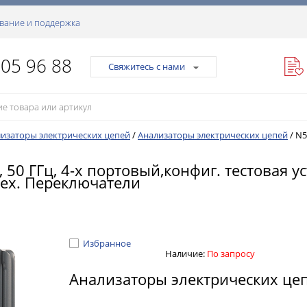
вание и поддержка
105 96 88
Свяжитесь с нами
изаторы электрических цепей
/
Анализаторы электрических цепей
/
N5
 ГГц, 4-х портовый,конфиг. тестовая уст
мех. Переключатели
Избранное
Наличие:
По запросу
Анализаторы электрических це