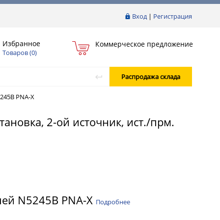
Вход
|
Регистрация
Избранное
Коммерческое предложение
Товаров (
0
)
Распродажа склада
245B PNA-X
ановка, 2-ой источник, ист./прм.
пей N5245B PNA-X
Подробнее