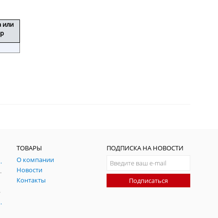
а или
ер
Network Analyzer Solutions for Single
Connection, Multiple Measurement
Test | Keysight
Industry's Highest Accuracy Noise
Figure Measurements with PNA-X
ТОВАРЫ
ПОДПИСКА НА НОВОСТИ
Network Analyzer | Keysight
О компании
ния и симуляции ГНСС
Новости
радительных помех
Контакты
Подписаться
-помех
оаксиальные