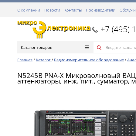
О компании
Новости
Контакты
Производители
Обслужи
+7 (495) 
Каталог товаров
Главная
/
Каталог
/
Радиоизмерительное оборудование
/
Анал
N5245B PNA-X Микроволновый ВАЦ, 50
аттенюаторы, инж. пит., сумматор, 