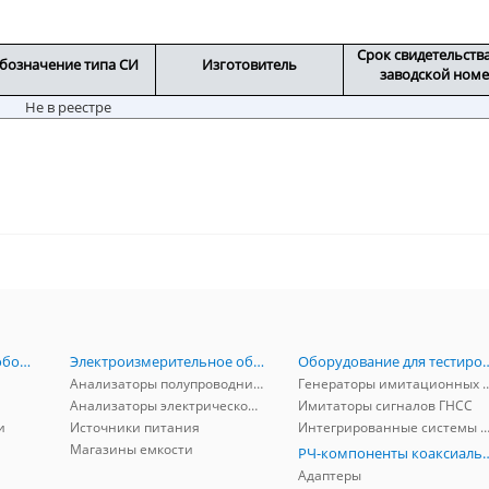
Срок свидетельств
бозначение типа СИ
Изготовитель
заводской ном
Не в реестре
Радиоизмерительное оборудование
Электроизмерительное оборудование
Оборудование для тестирова
Анализаторы полупроводников
Генераторы имитационных и заг
Анализаторы электрической мощности
Имитаторы сигналов ГНСС
и
Источники питания
Интегрированные системы защиты от ГНСС
Магазины емкости
РЧ-компоненты к
Адаптеры