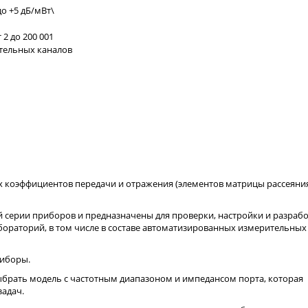
о +5 дБ/мВт\
2 до 200 001
ительных каналов
х коэффициентов передачи и отражения (элементов матрицы рассеяни
 серии приборов и предназначены для проверки, настройки и разраб
бораторий, в том числе в составе автоматизированных измерительных
риборы.
брать модель с частотным диапазоном и импедансом порта, которая
адач.