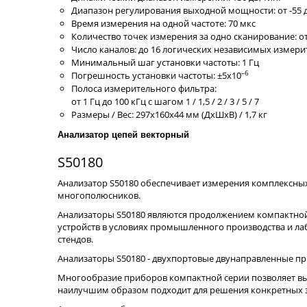
Диапазон регулирования выходной мощности: от -55 д
Время измерения на одной частоте: 70 мкс
Количество точек измерения за одно сканирование: от 
Число каналов: до 16 логических независимых измер
Минимальный шаг установки частоты: 1 Гц
–6
Погрешность установки частоты: ±5x10
Полоса измерительного фильтра:
от 1 Гц до 100 кГц с шагом 1 / 1,5 / 2 / 3 / 5 / 7
Размеры / Вес: 297x160x44 мм (ДxШxВ) / 1,7 кг
Анализатор цепей векторный
S50180
Анализатор S50180 обеспечивает измерения комплексны
многополюсников.
Анализаторы S50180 являются продолжением компактной
устройств в условиях промышленного производства и ла
стендов.
Анализаторы S50180 - двухпортовые двунаправленные п
Многообразие приборов компактной серии позволяет вы
наилучшим образом подходит для решения конкретных з