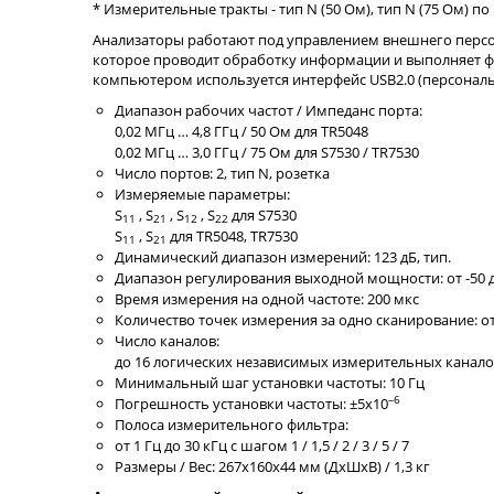
* Измерительные тракты - тип N (50 Ом), тип N (75 Ом) по
Анализаторы работают под управлением внешнего перс
которое проводит обработку информации и выполняет ф
компьютером используется интерфейс USB2.0 (персональ
Диапазон рабочих частот / Импеданс порта:
0,02 МГц … 4,8 ГГц / 50 Ом для TR5048
0,02 МГц … 3,0 ГГц / 75 Ом для S7530 / TR7530
Число портов: 2, тип N, розетка
Измеряемые параметры:
S
, S
, S
, S
для S7530
11
21
12
22
S
, S
для TR5048, TR7530
11
21
Динамический диапазон измерений: 123 дБ, тип.
Диапазон регулирования выходной мощности: от -50 д
Время измерения на одной частоте: 200 мкс
Количество точек измерения за одно сканирование: от 
Число каналов:
до 16 логических независимых измерительных канало
Минимальный шаг установки частоты: 10 Гц
–6
Погрешность установки частоты: ±5x10
Полоса измерительного фильтра:
от 1 Гц до 30 кГц с шагом 1 / 1,5 / 2 / 3 / 5 / 7
Размеры / Вес: 267x160x44 мм (ДxШxВ) / 1,3 кг