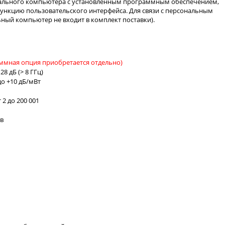
нального компьютера с установленным программным обеспечением,
ункцию пользовательского интерфейса. Для связи с персональным
ный компьютер не входит в комплект поставки).
ммная опция приобретается отдельно)
8 дБ (> 8 ГГц)
о +10 дБ/мВт
2 до 200 001
в