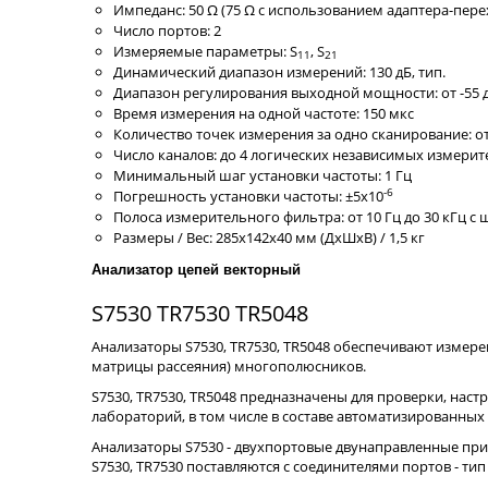
Импеданс: 50 Ω (75 Ω с использованием адаптера-пере
Число портов: 2
Измеряемые параметры: S
, S
11
21
Динамический диапазон измерений: 130 дБ, тип.
Диапазон регулирования выходной мощности: от -55 до
Время измерения на одной частоте: 150 мкс
Количество точек измерения за одно сканирование: от 
Число каналов: до 4 логических независимых измери
Минимальный шаг установки частоты: 1 Гц
-6
Погрешность установки частоты: ±5x10
Полоса измерительного фильтра: от 10 Гц до 30 кГц с ш
Размеры / Вес: 285x142x40 мм (ДxШxВ) / 1,5 кг
Анализатор цепей векторный
S7530 TR7530 TR5048
Анализаторы S7530, TR7530, TR5048 обеспечивают измер
матрицы рассеяния) многополюсников.
S7530, TR7530, TR5048 предназначены для проверки, нас
лабораторий, в том числе в составе автоматизированных
Анализаторы S7530 - двухпортовые двунаправленные при
S7530, TR7530 поставляются с соединителями портов - тип