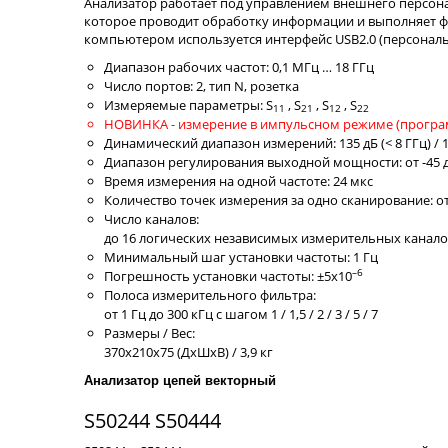
Анализатор работает под управлением внешнего персо
которое проводит обработку информации и выполняет ф
компьютером используется интерфейс USB2.0 (персональ
Диапазон рабочих частот: 0,1 МГц … 18 ГГц
Число портов: 2, тип N, розетка
Измеряемые параметры: S
, S
, S
, S
11
21
12
22
НОВИНКА - измерение в импульсном режиме (програ
Динамический диапазон измерений: 135 дБ (< 8 ГГц) / 12
Диапазон регулирования выходной мощности: от -45 д
Время измерения на одной частоте: 24 мкс
Количество точек измерения за одно сканирование: от 
Число каналов:
до 16 логических независимых измерительных канало
Минимальный шаг установки частоты: 1 Гц
–6
Погрешность установки частоты: ±5x10
Полоса измерительного фильтра:
от 1 Гц до 300 кГц с шагом 1 / 1,5 / 2 / 3 / 5 / 7
Размеры / Вес:
370х210х75 (ДxШxВ) / 3,9 кг
Анализатор цепей векторный
S50244 S50444