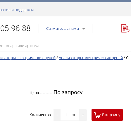
вание и поддержка
105 96 88
Свяжитесь с нами
изаторы электрических цепей
/
Анализаторы электрических цепей
/
Се
По запросу
Цена
Количество
шт
В корзину
-
+