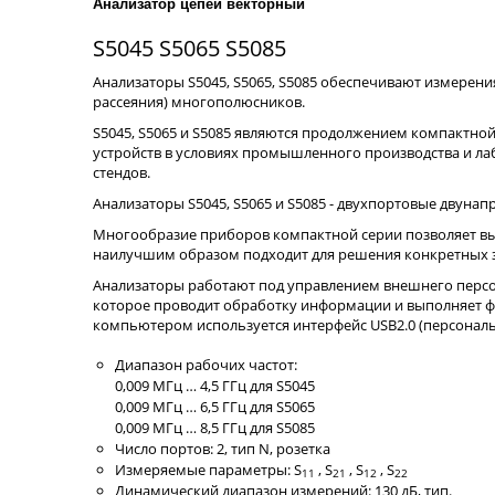
Анализатор цепей векторный
S5045 S5065 S5085
Анализаторы S5045, S5065, S5085 обеспечивают измерен
рассеяния) многополюсников.
S5045, S5065 и S5085 являются продолжением компактной
устройств в условиях промышленного производства и ла
стендов.
Анализаторы S5045, S5065 и S5085 - двухпортовые двуна
Многообразие приборов компактной серии позволяет вы
наилучшим образом подходит для решения конкретных з
Диапазон рабочих частот:
0,009 МГц … 4,5 ГГц для S5045
0,009 МГц … 6,5 ГГц для S5065
0,009 МГц … 8,5 ГГц для S5085
Число портов: 2, тип N, розетка
Измеряемые параметры: S
, S
, S
, S
11
21
12
22
Динамический диапазон измерений: 130 дБ, тип.