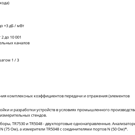
хода)
 +3 дБ / мВт
2 до 10 001
тельных каналов
агом 1 / 3
ения комплексных коэффициентов передачи и отражения (элементов
тройки и разработки устройств в условиях промышленного производств
 измерительных стендов.
боры, TR7530 и TR5048 - двухпортовые однонаправленные. Анализато
 N (75 Ом), а измерители TR5048 с соединителями портов N (50 Ом)*.