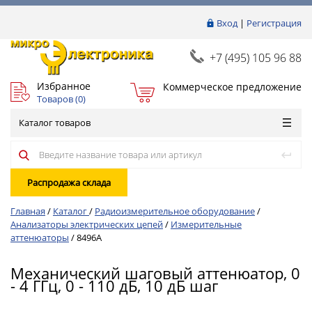
Вход
|
Регистрация
+7 (495) 105 96 88
Избранное
Коммерческое предложение
Товаров (
0
)
Каталог товаров
Распродажа склада
Главная
/
Каталог
/
Радиоизмерительное оборудование
/
Анализаторы электрических цепей
/
Измерительные
аттенюаторы
/
8496A
Механический шаговый аттенюатор, 0
- 4 ГГц, 0 - 110 дБ, 10 дБ шаг