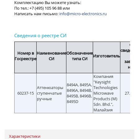
info@micro-electronics.ru
Срок
свидетел
Номер в
Наименование
Обозначение
Изготовитель
или
Госреестре
СИ
типа СИ
заводс
номе
Компания
"Keysight
8494A, 8495A,
Аттенюаторы
Technologies
8496A, 8494B,
60237-15
ступенчатые
Microwave
27.03.2
8495B, 8496B,
ручные
Products (M)
8495D
Sdn. Bhd.",
Малайзия
Характеристики