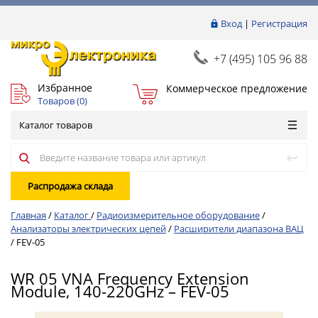
Вход
|
Регистрация
+7 (495) 105 96 88
Избранное
Коммерческое предложение
Товаров (
0
)
Каталог товаров
Распродажа склада
Главная
/
Каталог
/
Радиоизмерительное оборудование
/
Анализаторы электрических цепей
/
Расширители диапазона ВАЦ
/
FEV-05
WR 05 VNA Frequency Extension
Module, 140-220GHz – FEV-05