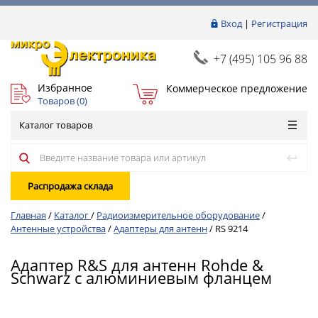
Вход
|
Регистрация
+7 (495) 105 96 88
Избранное
Коммерческое предложение
Товаров (
0
)
Каталог товаров
Распродажа склада
Главная
/
Каталог
/
Радиоизмерительное оборудование
/
Антенные устройства
/
Адаптеры для антенн
/
RS 9214
Адаптер R&S для антенн Rohde &
Schwarz с алюминиевым фланцем