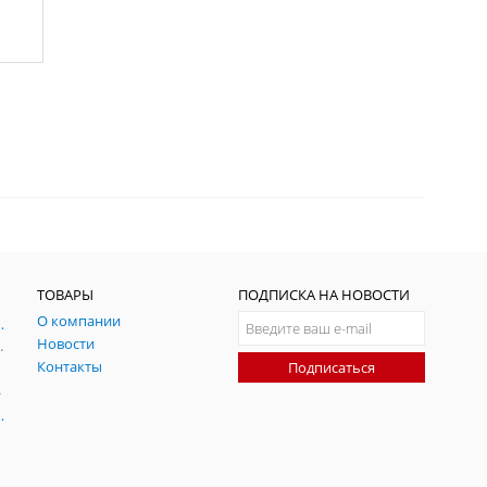
ТОВАРЫ
ПОДПИСКА НА НОВОСТИ
О компании
ния и симуляции ГНСС
Новости
радительных помех
Контакты
Подписаться
-помех
оаксиальные