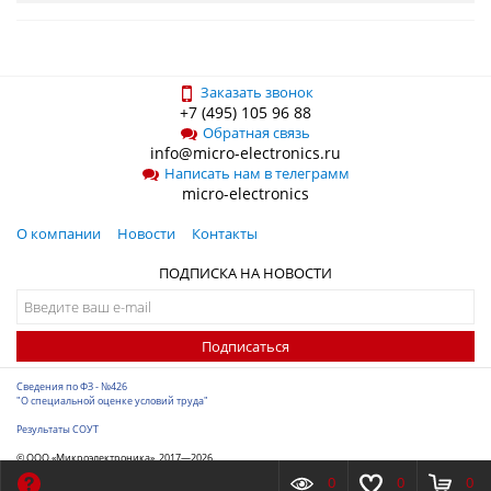
Заказать звонок
+7 (495) 105 96 88
Обратная связь
info@micro-electronics.ru
Написать нам в телеграмм
micro-electronics
О компании
Новости
Контакты
ПОДПИСКА НА НОВОСТИ
Подписаться
Сведения по ФЗ - №426
"О специальной оценке условий труда"
Результаты СОУТ
© ООО «Микроэлектроника», 2017—2026
Разработка сайта
-
ITConstruct
0
0
0