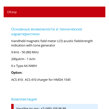
Обзор
Handheld magnetic field meter LCD acustic fieldstrength
indication with tone generator
9 kHz - 50 (80) MHz
200µA/m - 1 A/m
6 x Type AA NiMH
Option:
ACS 410: ACS 410 charger for HMDA 1545
Узнайте по тел.: +7 (495) 105 96 88