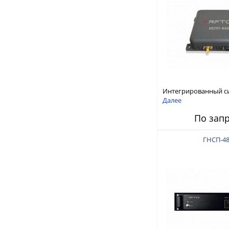
Интегрированный с
защиты от ГНСС-пом
Далее
ИСПП 8400
По зап
ГНСП-48