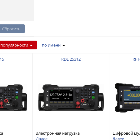
 популярности
по имени
15
RDL 25312
RFT
ка
Электронная нагрузка
Цифровой му
дноканальная,
постоянного тока, одноканальная,
разрядностью
Далее
Далее