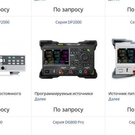
120 В, 60 А, 300 Вт
росу
По запросу
По
P2000
Серия DP2000
Се
остоянного
Программируемые источники
Источник пит
питания постоянного тока с
тока с мощнос
Далее
Далее
мощностью 222 Вт, 3 канала
росу
По запросу
По
00
Серия DG800 Pro
Се