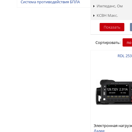
Система противодействия БПЛА
Импеданс, Ом
КСВН Макс.
Сортировать:
по
RDL 253
Электронная нагруз
постоянного тока, о
Далее