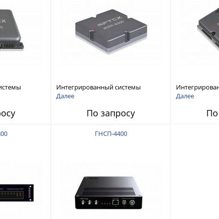
истемы
Интегрированный системы
Интегрирова
ех RFТех
защиты от ГНСС-помех RFТех
защиты от ГН
Далее
Далее
ИСПП 8300
ИСПП 8200
росу
По запросу
По
00
ГНСП-4400