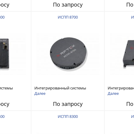
росу
По запросу
По
800
ИСПП 8700
И
истемы
Интегрированный системы
Интегрирова
ех RFТех
защиты от ГНСС-помех RFТех
защиты от ГН
Далее
Далее
ИСПП 8700
ИСПП 8600
росу
По запросу
По
400
ИСПП 8300
И