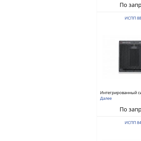
По зап
ИСПП 8
Интегрированный с
защиты от ГНСС-пом
Далее
ИСПП 8800
По зап
ИСПП 8