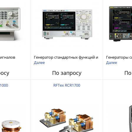
сигналов
Генератор стандартных функций и
Генераторы с
ы и
сигналов произвольной формы
произвольной
Далее
Далее
 Tektronix
Rigol серии DG800 Pro, до 50 МГц
DG6000 до 500
росу
По запросу
По
1000
RFTex RCR1700