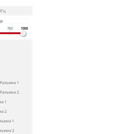
МГц
До
763
1000
Разъема 1
Разъема 2
ма 1
ма 2
зъема 1
зъема 2