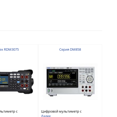
ex RDM3075
Серия DM858
льтиметр с
Цифровой мультиметр с
 7 ½
разрядностью 5½ и
Далее