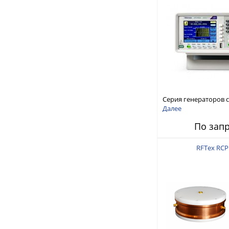
Серия генераторов 
произвольной форм
Далее
стандартных функций
По зап
AFG1000
RFTex RCP