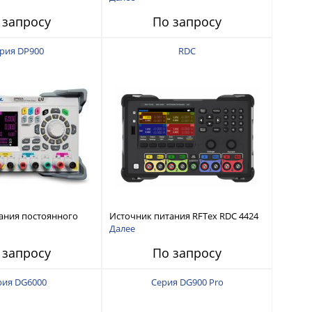
интерфейсами USB-device, USB-
 запросу
По запросу
host, LAN и Web control
рия DP900
RDC
ания постоянного
Источник питания RFTex RDC 4424
тью до 210 Вт
4 канала, 32 В/3.2 А
Далее
 запросу
По запросу
рия DG6000
Серия DG900 Pro