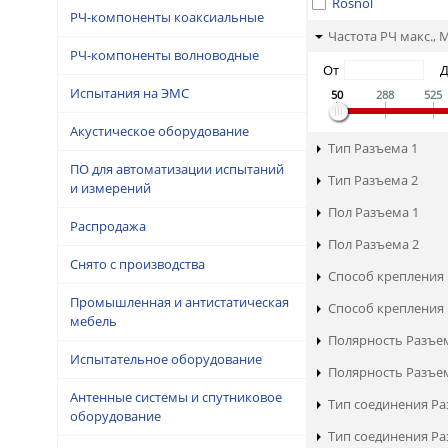
Rosnol
РЧ-компоненты коаксиальные
Частота РЧ макс., 
РЧ-компоненты волноводные
От
Испытания на ЭМС
50
288
525
Акустическое оборудование
Тип Разъема 1
ПО для автоматизации испытаний
Тип Разъема 2
и измерений
Пол Разъема 1
Распродажа
Пол Разъема 2
Снято с производства
Способ крепления 
Промышленная и антистатическая
Способ крепления 
мебель
Полярность Разъе
Испытательное оборудование
Полярность Разъе
Антенные системы и спутниковое
Тип соединения Ра
оборудование
Тип соединения Ра