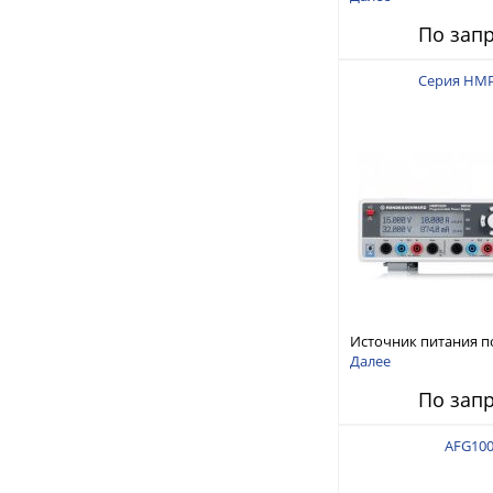
150 В, 30 А, 300 Вт
По зап
Серия HM
Источник питания п
тока
Далее
По зап
AFG10