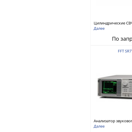
Цилиндрические СВ
RFTex RCP1000
Далее
По зап
FFT SR7
Анализатор звуково
Stanford Research Sy
Далее
SR770