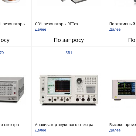
Ч резонаторы
СВЧ резонаторы RFTex
Портативный
RCR1700 для тонких листов
анализатор ц
Далее
Далее
ZNH с диапазо
росу
По запросу
По
до 26,5 ГГц
70
SR1
го спектра
Анализатор звукового спектра
Высоко прои
stems FFT
Stanford Research Systems SR1
аудиоанализа
Далее
Далее