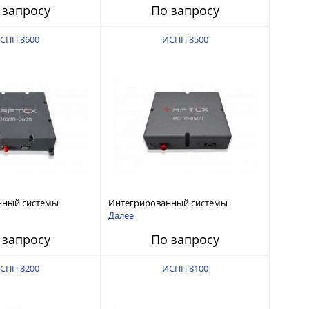
 запросу
По запросу
СПП 8600
ИСПП 8500
нный системы
Интегрированный системы
СС-помех RFТех
защиты от ГНСС-помех RFТех
Далее
ИСПП 8500
 запросу
По запросу
СПП 8200
ИСПП 8100