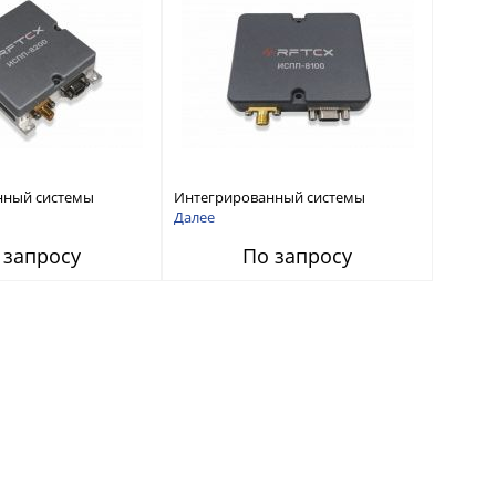
нный системы
Интегрированный системы
СС-помех RFТех
защиты от ГНСС-помех RFТех
Далее
ИСПП 8100
 запросу
По запросу