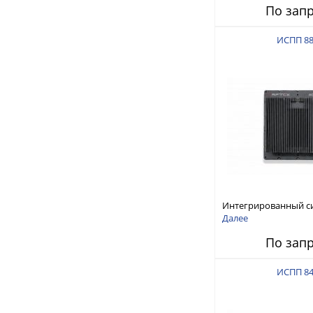
По зап
ИСПП 8
Интегрированный с
защиты от ГНСС-пом
Далее
ИСПП 8800
По зап
ИСПП 8