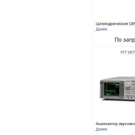
Цилиндрические СВ
RFTex RCP1000
Далее
По зап
FFT SR7
Анализатор звуково
Stanford Research Sy
Далее
SR770