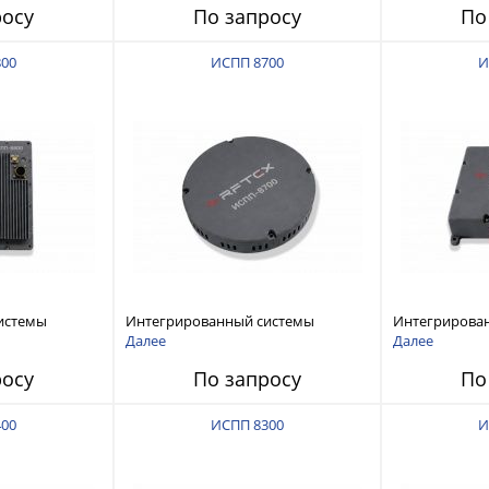
росу
По запросу
По
800
ИСПП 8700
И
истемы
Интегрированный системы
Интегрирова
ех RFТех
защиты от ГНСС-помех RFТех
защиты от ГН
Далее
Далее
ИСПП 8700
ИСПП 8600
росу
По запросу
По
400
ИСПП 8300
И