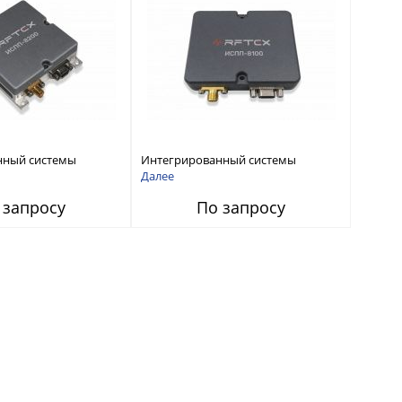
нный системы
Интегрированный системы
СС-помех RFТех
защиты от ГНСС-помех RFТех
Далее
ИСПП 8100
 запросу
По запросу