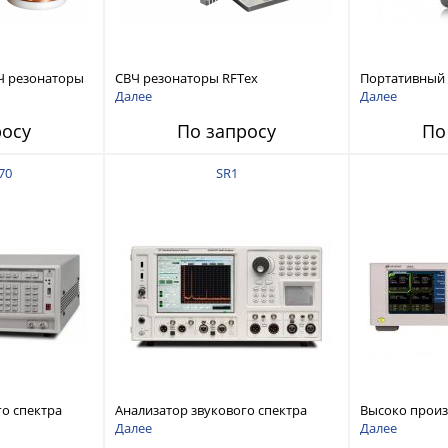
Ч резонаторы
СВЧ резонаторы RFTex
Портативный
RCR1700 для тонких листов
анализатор ц
Далее
Далее
ZNH с диапазо
росу
По запросу
По
до 26,5 ГГц
70
SR1
го спектра
Анализатор звукового спектра
Высоко прои
stems FFT
Stanford Research Systems SR1
аудиоанализа
Далее
Далее