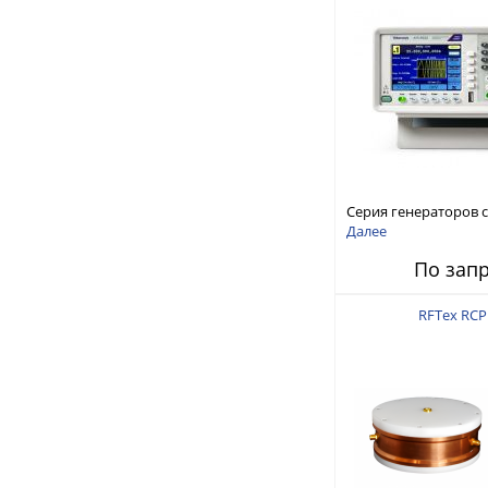
Серия генераторов 
произвольной форм
Далее
стандартных функций
По зап
AFG1000
RFTex RCP