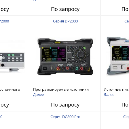
120 В, 60 А, 300 Вт
росу
По запросу
По
P2000
Серия DP2000
Се
остоянного
Программируемые источники
Источник пит
питания постоянного тока с
тока с мощнос
Далее
Далее
мощностью 222 Вт, 3 канала
росу
По запросу
По
00
Серия DG800 Pro
Се