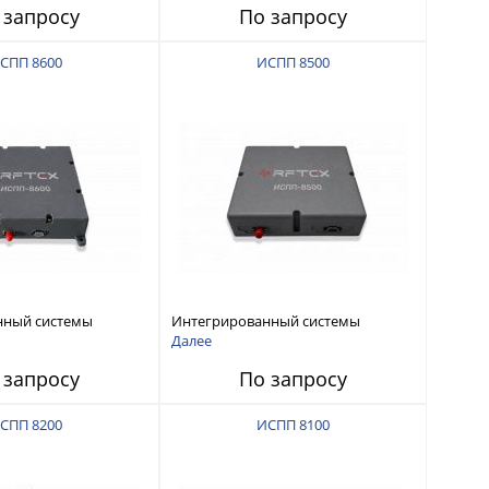
 запросу
По запросу
СПП 8600
ИСПП 8500
нный системы
Интегрированный системы
СС-помех RFТех
защиты от ГНСС-помех RFТех
Далее
ИСПП 8500
 запросу
По запросу
СПП 8200
ИСПП 8100