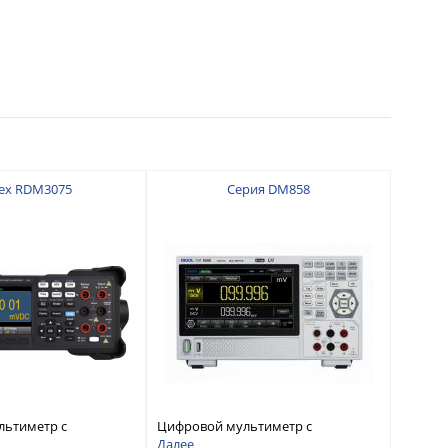
ex RDM3075
Серия DM858
льтиметр с
Цифровой мультиметр с
 7 ½
разрядностью 5½ и
Далее