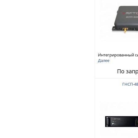
Интегрированный с
защиты от ГНСС-пом
Далее
ИСПП 8400
По зап
ГНСП-48