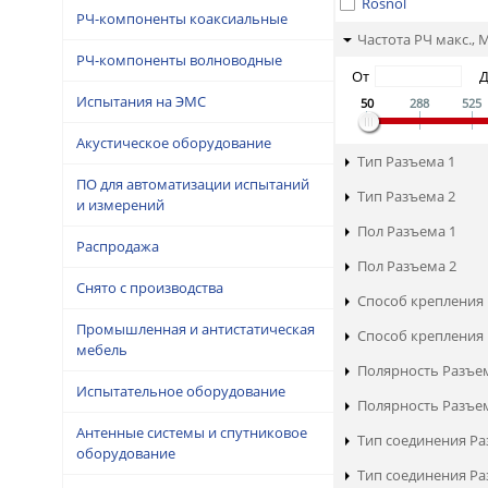
Rosnol
РЧ-компоненты коаксиальные
Частота РЧ макс., 
РЧ-компоненты волноводные
От
Испытания на ЭМС
50
288
525
Акустическое оборудование
Тип Разъема 1
ПО для автоматизации испытаний
Тип Разъема 2
и измерений
Пол Разъема 1
Распродажа
Пол Разъема 2
Снято с производства
Способ крепления 
Промышленная и антистатическая
Способ крепления 
мебель
Полярность Разъе
Испытательное оборудование
Полярность Разъе
Антенные системы и спутниковое
Тип соединения Ра
оборудование
Тип соединения Ра