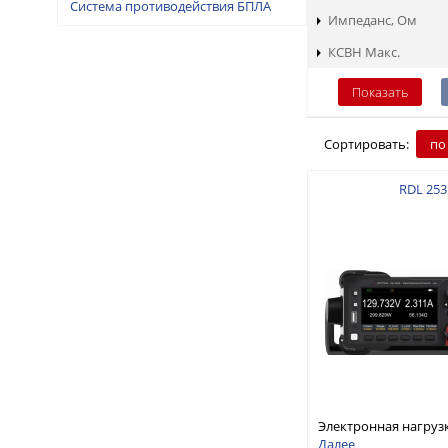
Система противодействия БПЛА
Импеданс, Ом
КСВН Макс.
Сортировать:
по
RDL 253
Электронная нагруз
постоянного тока, о
Далее