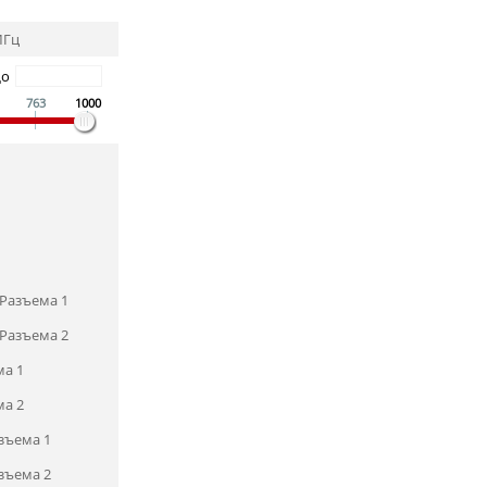
МГц
До
763
1000
Разъема 1
Разъема 2
ма 1
ма 2
зъема 1
зъема 2