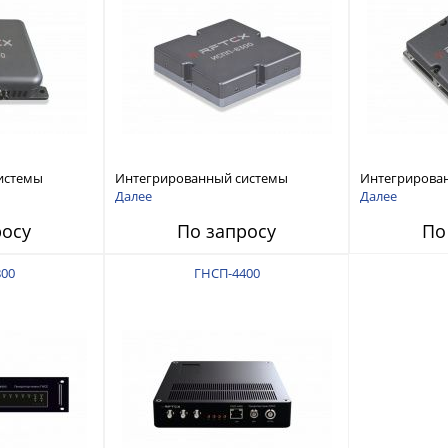
истемы
Интегрированный системы
Интегрирова
ех RFТех
защиты от ГНСС-помех RFТех
защиты от ГН
Далее
Далее
ИСПП 8300
ИСПП 8200
росу
По запросу
По
00
ГНСП-4400