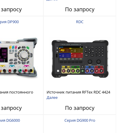
интерфейсами USB-device, USB-
 запросу
По запросу
host, LAN и Web control
рия DP900
RDC
ания постоянного
Источник питания RFTex RDC 4424
тью до 210 Вт
4 канала, 32 В/3.2 А
Далее
 запросу
По запросу
рия DG6000
Серия DG900 Pro