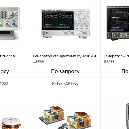
сигналов
Генератор стандартных функций и
Генераторы с
ы и
сигналов произвольной формы
произвольной
Далее
Далее
 Tektronix
Rigol серии DG800 Pro, до 50 МГц
DG6000 до 500
росу
По запросу
По
1000
RFTex RCR1700