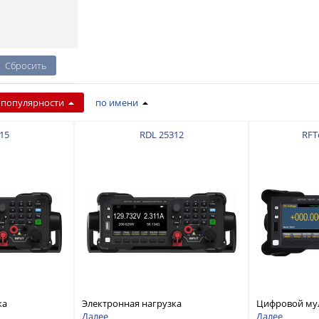
 популярности
по имени
15
RDL 25312
RFT
ка
Электронная нагрузка
Цифровой му
дноканальная,
постоянного тока, одноканальная,
разрядностью
Далее
Далее