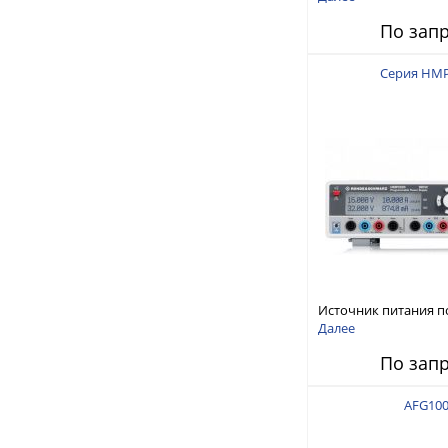
150 В, 30 А, 300 Вт
По зап
Серия HM
Источник питания п
тока
Далее
По зап
AFG10