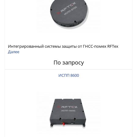
Интегрированный системы защиты от ГНСС-помех RFТех
ИСПП 8700
Далее
По запросу
ИСПП 8600