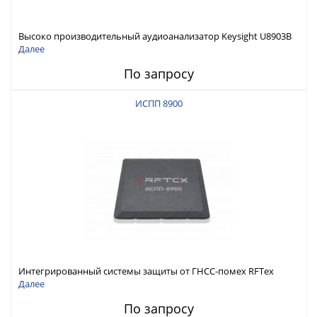
Высоко производительный аудиоанализатор Keysight U8903B
Далее
По запросу
ИСПП 8900
Интегрированный системы защиты от ГНСС-помех RFТех
ИСПП 8900
Далее
По запросу