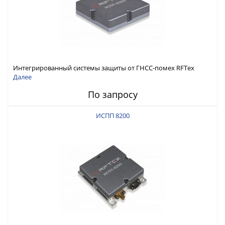
Интегрированный системы защиты от ГНСС-помех RFТех
ИСПП 8300
Далее
По запросу
ИСПП 8200