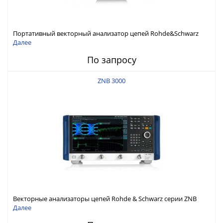
Портативный векторный анализатор цепей Rohde&Schwarz
ZNH с диапазоном частот от 30 кГц до 26,5 ГГц
Далее
По запросу
ZNB 3000
Векторные анализаторы цепей Rohde & Schwarz серии ZNB
3000 с диапазоном частот от 9 кГц до 54 ГГц
Далее