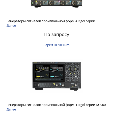
Генераторы сигналов произвольной формы Rigol серии
DG6000 до 500 МГц или до 1 ГГц
Далее
По запросу
Серия DG900 Pro
Генераторы сигналов произвольной формы Rigol серии DG900
Pro с максимальной частотой 200 МГц
Далее