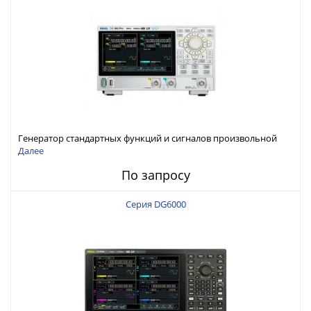
Генератор стандартных функций и сигналов произвольной
формы Rigol серии DG800 Pro, до 50 МГц
Далее
По запросу
Серия DG6000