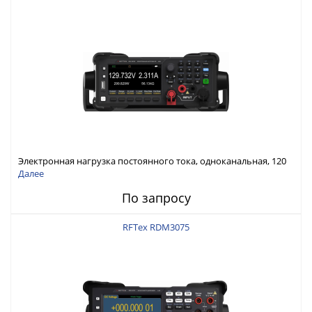
Электронная нагрузка постоянного тока, одноканальная, 120
В, 60 А, 300 Вт
Далее
По запросу
RFTex RDM3075