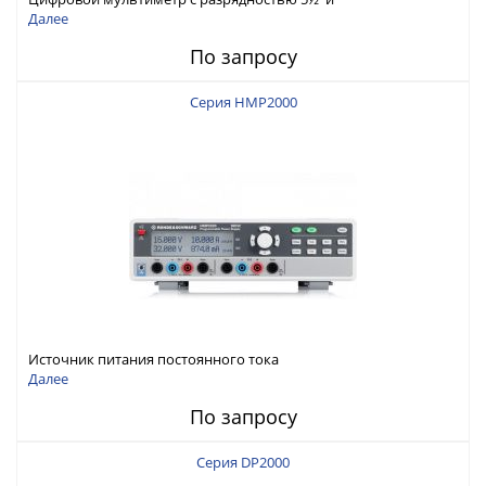
интерфейсами USB-device, USB-host, LAN и Web control
Далее
По запросу
Серия HMP2000
Источник питания постоянного тока
Далее
По запросу
Серия DP2000