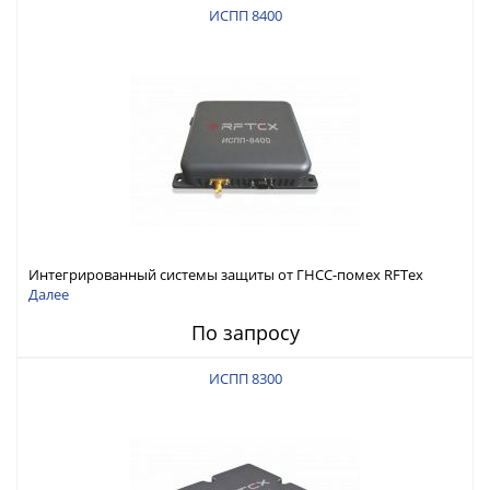
ИСПП 8400
Интегрированный системы защиты от ГНСС-помех RFТех
ИСПП 8400
Далее
По запросу
ИСПП 8300