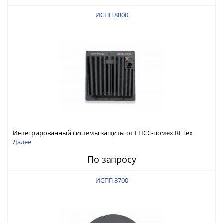
ИСПП 8800
Интегрированный системы защиты от ГНСС-помех RFТех
ИСПП 8800
Далее
По запросу
ИСПП 8700