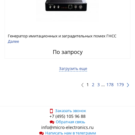
Генератор имитационных и заградительных помех ГНСС
RFТех ГНСП-4400
Далее
По запросу
Загрузить еще
1
2
3
...
178
179
Заказать звонок
+7 (495) 105 96 88
Обратная связь
info@micro-electronics.ru
Написать нам в телеграмм