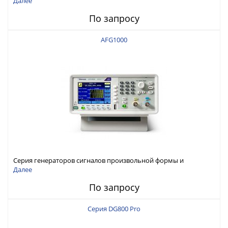
Далее
По запросу
AFG1000
Серия генераторов сигналов произвольной формы и
стандартных функций Tektronix AFG1000
Далее
По запросу
Серия DG800 Pro