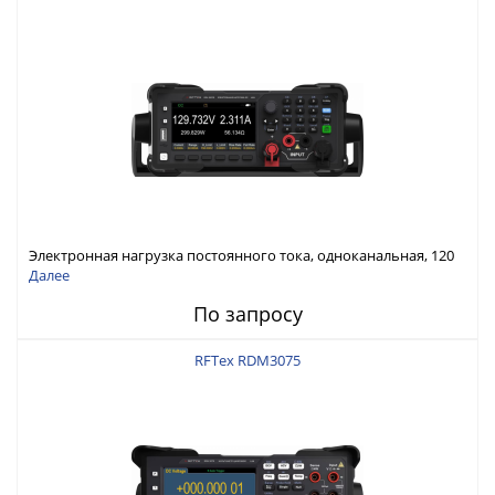
Электронная нагрузка постоянного тока, одноканальная, 120
В, 60 А, 300 Вт
Далее
По запросу
RFTex RDM3075