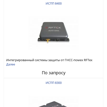
ИСПП 8400
Интегрированный системы защиты от ГНСС-помех RFТех
ИСПП 8400
Далее
По запросу
ИСПП 8300