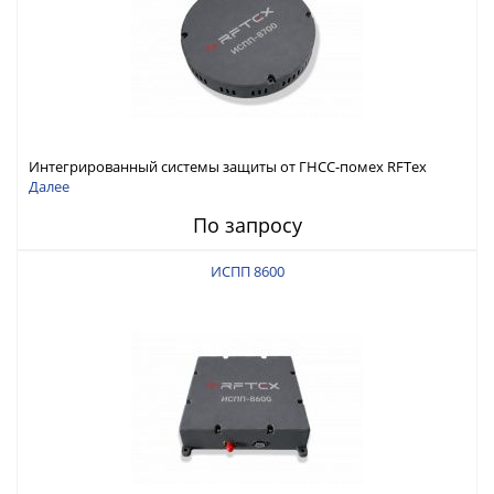
Интегрированный системы защиты от ГНСС-помех RFТех
ИСПП 8700
Далее
По запросу
ИСПП 8600