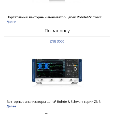
Портативный векторный анализатор цепей Rohde&Schwarz
ZNH с диапазоном частот от 30 кГц до 26,5 ГГц
Далее
По запросу
ZNB 3000
Векторные анализаторы цепей Rohde & Schwarz серии ZNB
3000 с диапазоном частот от 9 кГц до 54 ГГц
Далее