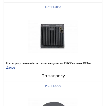
ИСПП 8800
Интегрированный системы защиты от ГНСС-помех RFТех
ИСПП 8800
Далее
По запросу
ИСПП 8700