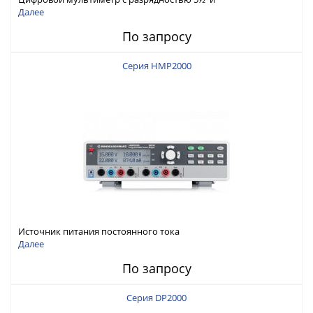
интерфейсами USB-device, USB-host, LAN и Web control
Далее
По запросу
Серия HMP2000
Источник питания постоянного тока
Далее
По запросу
Серия DP2000