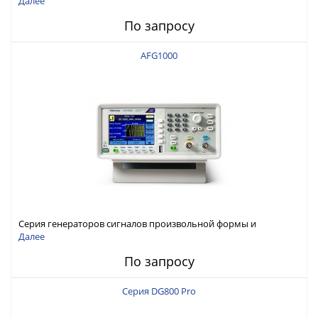
Далее
По запросу
AFG1000
Серия генераторов сигналов произвольной формы и
стандартных функций Tektronix AFG1000
Далее
По запросу
Серия DG800 Pro