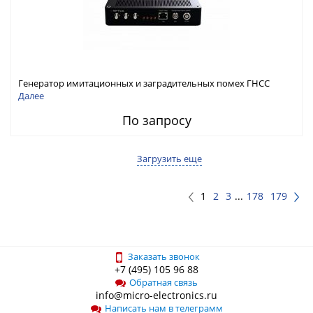
Генератор имитационных и заградительных помех ГНСС
RFТех ГНСП-4400
Далее
По запросу
Загрузить еще
1
2
3
...
178
179
Заказать звонок
+7 (495) 105 96 88
Обратная связь
info@micro-electronics.ru
Написать нам в телеграмм