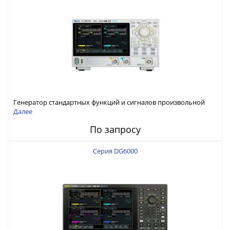
Генератор стандартных функций и сигналов произвольной
формы Rigol серии DG800 Pro, до 50 МГц
Далее
По запросу
Серия DG6000