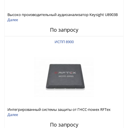
Высоко производительный аудиоанализатор Keysight U8903B
Далее
По запросу
ИСПП 8900
Интегрированный системы защиты от ГНСС-помех RFТех
ИСПП 8900
Далее
По запросу