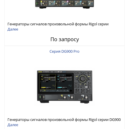
Генераторы сигналов произвольной формы Rigol серии
DG6000 до 500 МГц или до 1 ГГц
Далее
По запросу
Серия DG900 Pro
Генераторы сигналов произвольной формы Rigol серии DG900
Pro с максимальной частотой 200 МГц
Далее