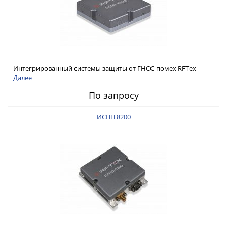
Интегрированный системы защиты от ГНСС-помех RFТех
ИСПП 8300
Далее
По запросу
ИСПП 8200