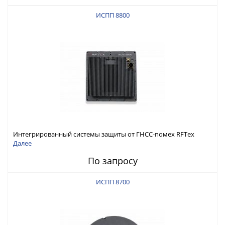
ИСПП 8800
Интегрированный системы защиты от ГНСС-помех RFТех
ИСПП 8800
Далее
По запросу
ИСПП 8700