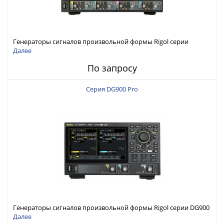
Генераторы сигналов произвольной формы Rigol серии
DG6000 до 500 МГц или до 1 ГГц
Далее
По запросу
Серия DG900 Pro
Генераторы сигналов произвольной формы Rigol серии DG900
Pro с максимальной частотой 200 МГц
Далее