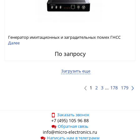
Генератор имитационных и заградительных помех ГНСС
RFТех ГНСП-4400
Далее
По запросу
Загрузить еще
1
2
3
...
178
179
Заказать звонок
+7 (495) 105 96 88
Обратная связь
info@micro-electronics.ru
Написать нам в телеграмм