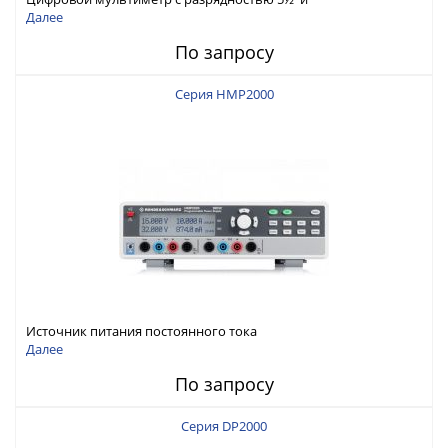
интерфейсами USB-device, USB-host, LAN и Web control
Далее
По запросу
Серия HMP2000
Источник питания постоянного тока
Далее
По запросу
Серия DP2000