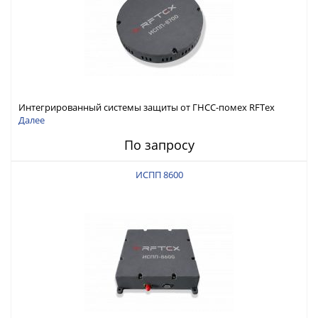
Интегрированный системы защиты от ГНСС-помех RFТех
ИСПП 8700
Далее
По запросу
ИСПП 8600