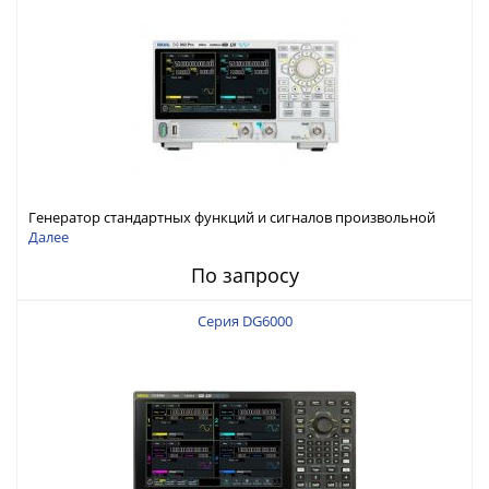
Генератор стандартных функций и сигналов произвольной
формы Rigol серии DG800 Pro, до 50 МГц
Далее
По запросу
Серия DG6000