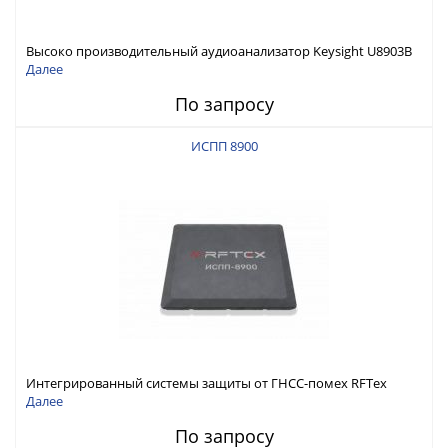
Высоко производительный аудиоанализатор Keysight U8903B
Далее
По запросу
ИСПП 8900
Интегрированный системы защиты от ГНСС-помех RFТех
ИСПП 8900
Далее
По запросу