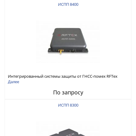
ИСПП 8400
Интегрированный системы защиты от ГНСС-помех RFТех
ИСПП 8400
Далее
По запросу
ИСПП 8300