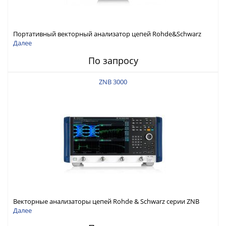
Портативный векторный анализатор цепей Rohde&Schwarz
ZNH с диапазоном частот от 30 кГц до 26,5 ГГц
Далее
По запросу
ZNB 3000
Векторные анализаторы цепей Rohde & Schwarz серии ZNB
3000 с диапазоном частот от 9 кГц до 54 ГГц
Далее