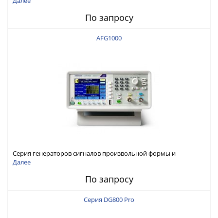
Далее
По запросу
AFG1000
Серия генераторов сигналов произвольной формы и
стандартных функций Tektronix AFG1000
Далее
По запросу
Серия DG800 Pro