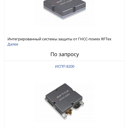
Интегрированный системы защиты от ГНСС-помех RFТех
ИСПП 8300
Далее
По запросу
ИСПП 8200