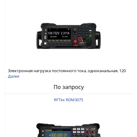
Электронная нагрузка постоянного тока, одноканальная, 120
В, 60 А, 300 Вт
Далее
По запросу
RFTex RDM3075