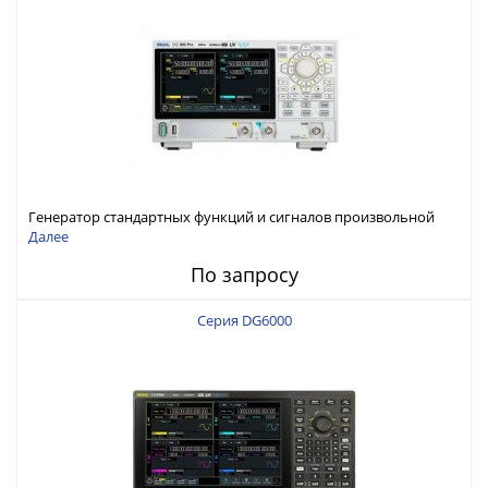
Генератор стандартных функций и сигналов произвольной
формы Rigol серии DG800 Pro, до 50 МГц
Далее
По запросу
Серия DG6000