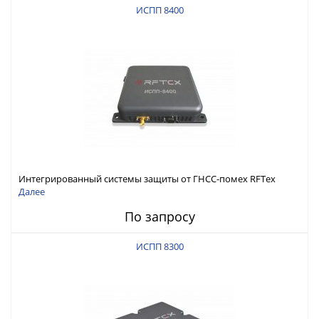
ИСПП 8400
Интегрированный системы защиты от ГНСС-помех RFТех
ИСПП 8400
Далее
По запросу
ИСПП 8300