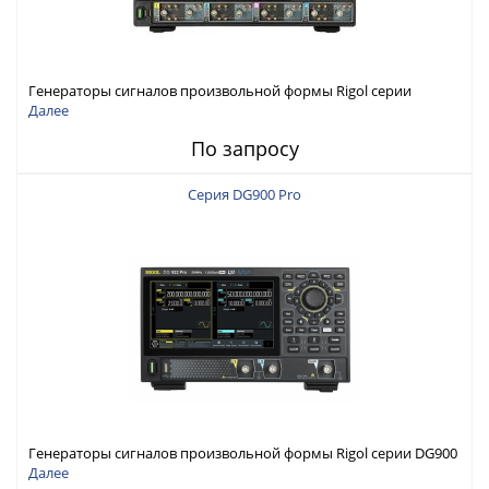
Генераторы сигналов произвольной формы Rigol серии
DG6000 до 500 МГц или до 1 ГГц
Далее
По запросу
Серия DG900 Pro
Генераторы сигналов произвольной формы Rigol серии DG900
Pro с максимальной частотой 200 МГц
Далее