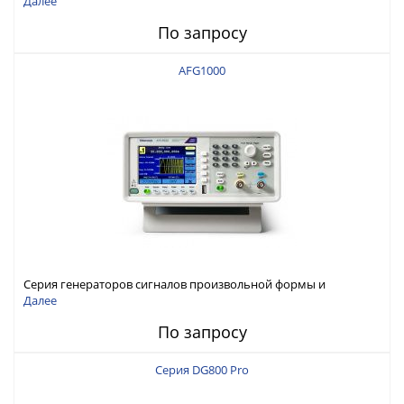
Далее
По запросу
AFG1000
Серия генераторов сигналов произвольной формы и
стандартных функций Tektronix AFG1000
Далее
По запросу
Серия DG800 Pro