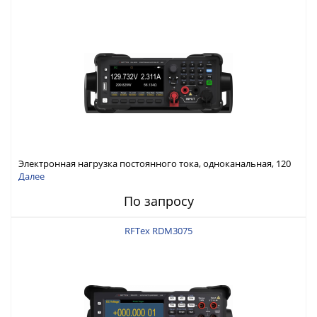
Электронная нагрузка постоянного тока, одноканальная, 120
В, 60 А, 300 Вт
Далее
По запросу
RFTex RDM3075