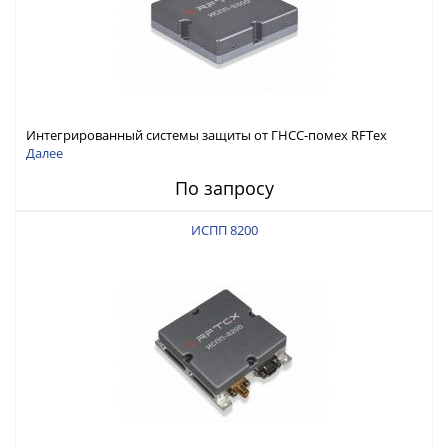
Интегрированный системы защиты от ГНСС-помех RFТех
ИСПП 8300
Далее
По запросу
ИСПП 8200