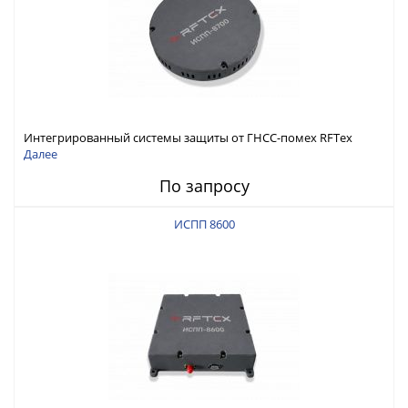
Интегрированный системы защиты от ГНСС-помех RFТех
ИСПП 8700
Далее
По запросу
ИСПП 8600