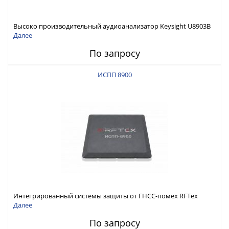
Высоко производительный аудиоанализатор Keysight U8903B
Далее
По запросу
ИСПП 8900
Интегрированный системы защиты от ГНСС-помех RFТех
ИСПП 8900
Далее
По запросу