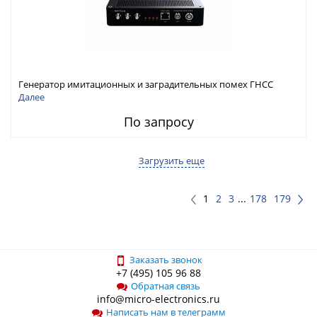
Генератор имитационных и заградительных помех ГНСС
RFТех ГНСП-4400
Далее
По запросу
Загрузить еще
1
2
3
...
178
179
Заказать звонок
+7 (495) 105 96 88
Обратная связь
info@micro-electronics.ru
Написать нам в телеграмм