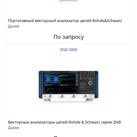
Портативный векторный анализатор цепей Rohde&Schwarz
ZNH с диапазоном частот от 30 кГц до 26,5 ГГц
Далее
По запросу
ZNB 3000
Векторные анализаторы цепей Rohde & Schwarz серии ZNB
3000 с диапазоном частот от 9 кГц до 54 ГГц
Далее