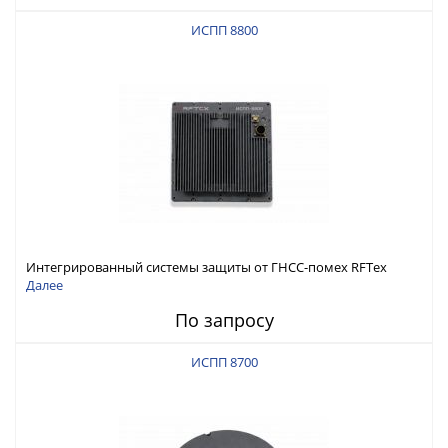
ИСПП 8800
Интегрированный системы защиты от ГНСС-помех RFТех
ИСПП 8800
Далее
По запросу
ИСПП 8700