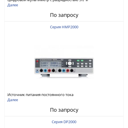
интерфейсами USB-device, USB-host, LAN и Web control
Далее
По запросу
Серия HMP2000
Источник питания постоянного тока
Далее
По запросу
Серия DP2000